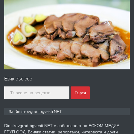
преди 11 месеца
ПРЕДЛАГА
Отпушване на канали тоалетни
вертикални щрангове
преди 11 месеца
ПРЕДЛАГА
Онлайн магазин за всички!
Език със сос
преди 11 месеца
Търси
ПРЕДЛАГА
Курс Помощник-възпитател
За Dimitrovgrad.bgvesti.NET
Dimitrovgrad.bgvesti.NET е собственост на ЕСКОМ МЕДИА
ГРУП ООД. Всички статии, репортажи, интервюта и други
преди 2 месеца