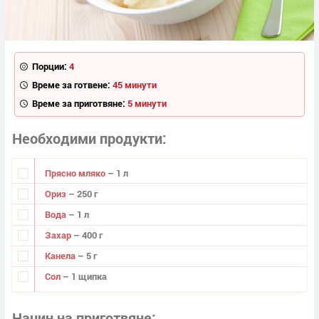
Порции:
4
Време за готвене:
45 минути
Време за приготвяне:
5 минути
Необходими продукти
Прясно мляко
– 1 л
Ориз
– 250 г
Вода
– 1 л
Захар
– 400 г
Канела
– 5 г
Сол
– 1 щипка
Начин на приготвяне