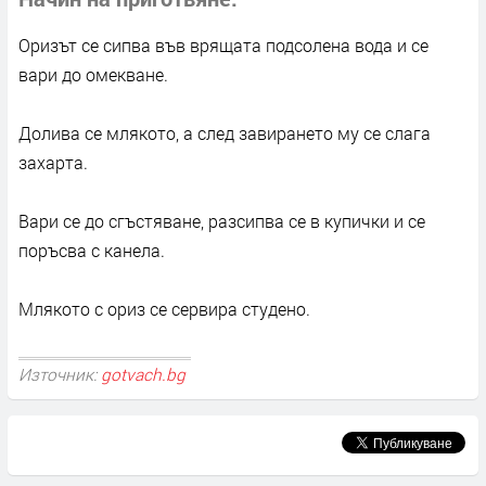
Оризът се сипва във врящата подсолена вода и се
вари до омекване.
Долива се млякото, а след завирането му се слага
захарта.
Вари се до сгъстяване, разсипва се в купички и се
поръсва с канела.
Млякото с ориз се сервира студено.
Източник:
gotvach.bg