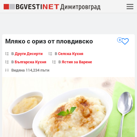
Мляко с ориз от пловдивско
0
В
Други Десерти
В
Селска Кухня
В
Българска Кухня
В
Ястия за Варене
Видяна 114,234 пъти