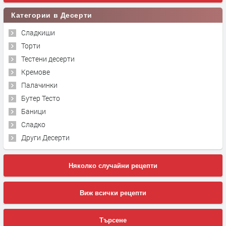
Категории в Десерти
Сладкиши
Торти
Тестени десерти
Кремове
Палачинки
Бутер Тесто
Баници
Сладко
Други Десерти
Няколко случайни рецепти
Виж всички рецепти
Търсене