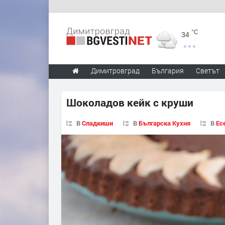
°C
34
Димитровград
България
Светът
Шоколадов кейк с круши
В
Сладкиши
В
Българска Кухня
В
Ес