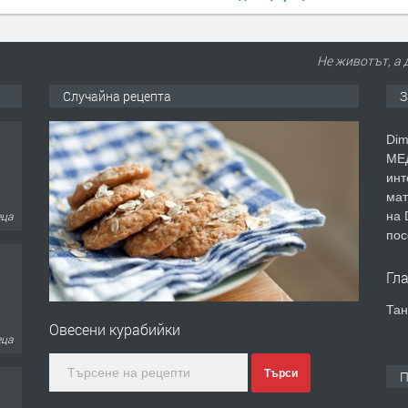
Не животът, а 
Случайна рецепта
З
Dim
МЕД
инт
мат
на 
еца
пос
Гл
Тан
Овесени курабийки
еца
Търси
П