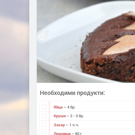
Необходими продукти
Яйца
– 4 бр.
Круши
– 2 - 3 бр.
Захар
– 1 ч.ч.
Лешници
– 60 г