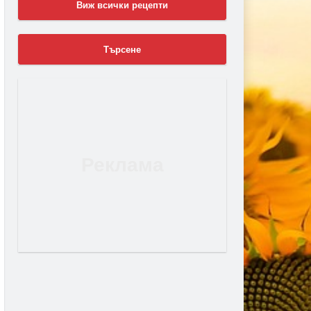
Виж всички рецепти
Търсене