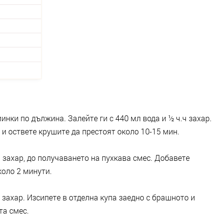
нки по дължина. Залейте ги с 440 мл вода и ½ ч.ч захар.
 и оствете крушите да престоят около 10-15 мин.
. захар, до получаването на пухкава смес. Добавете
коло 2 минути.
 захар. Изсипете в отделна купа заедно с брашното и
та смес.