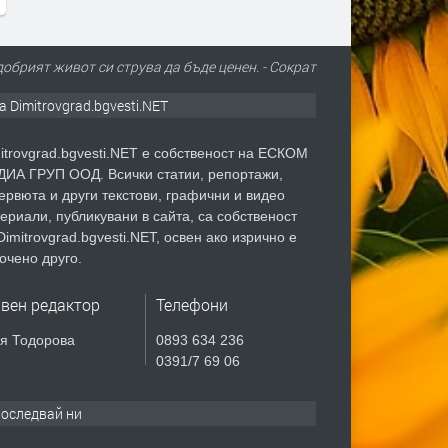
добрият живот си струва да бъде ценен. - Сократ
а Dimitrovgrad.bgvesti.NET
itrovgrad.bgvesti.NET е собственост на ЕСКОМ
ИА ГРУП ООД. Всички статии, репортажи,
ервюта и други текстови, графични и видео
ериали, публикувани в сайта, са собственост
Dimitrovgrad.bgvesti.NET, освен ако изрично е
очено друго.
авен редактор
Телефони
я Тодорова
0893 634 236
0391/7 69 06
оследвай ни