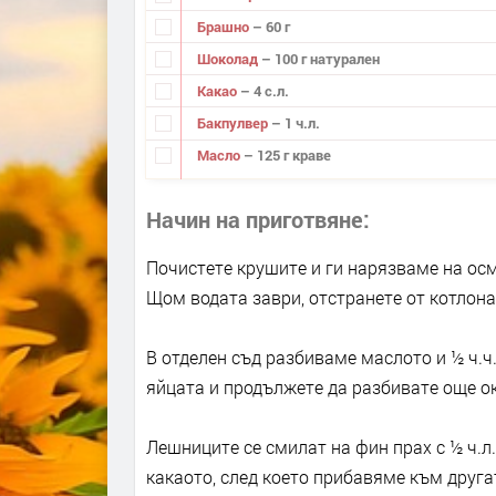
Брашно
– 60 г
Шоколад
– 100 г натурален
Какао
– 4 с.л.
Бакпулвер
– 1 ч.л.
Масло
– 125 г краве
Начин на приготвяне
Почистете крушите и ги нарязваме на осми
Щом водата заври, отстранете от котлона
В отделен съд разбиваме маслото и ½ ч.ч
яйцата и продължете да разбивате още о
Лешниците се смилат на фин прах с ½ ч.л.
какаото, след което прибавяме към друга