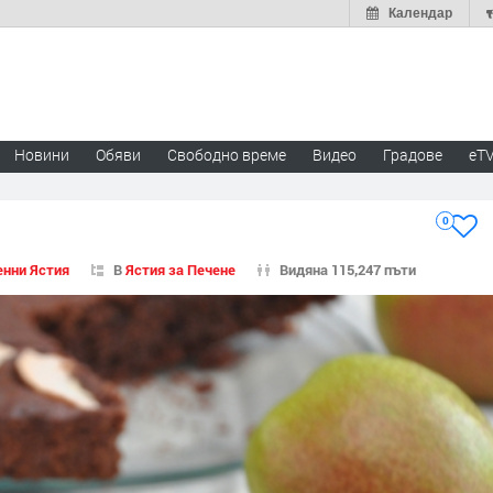
Календар
Новини
Обяви
Свободно време
Видео
Градове
eT
0
енни Ястия
В
Ястия за Печене
Видяна 115,247 пъти