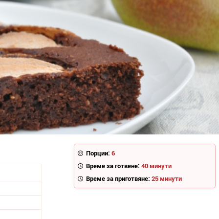
Порции:
6
Време за готвене:
40 минути
Време за приготвяне:
25 минути