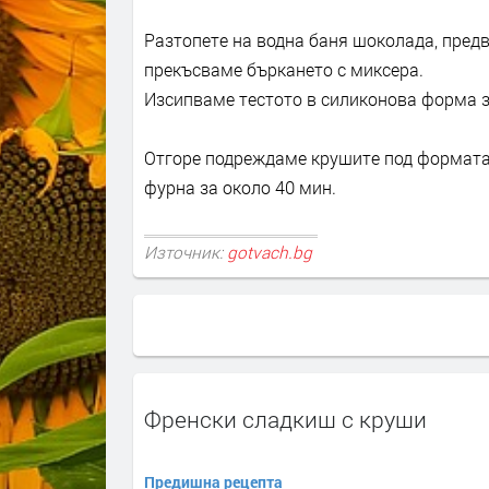
Разтопете на водна баня шоколада, предв
прекъсваме бъркането с миксера.
Изсипваме тестото в силиконова форма з
Отгоре подреждаме крушите под формата н
фурна за около 40 мин.
Източник:
gotvach.bg
Френски сладкиш с круши
Предишна рецепта