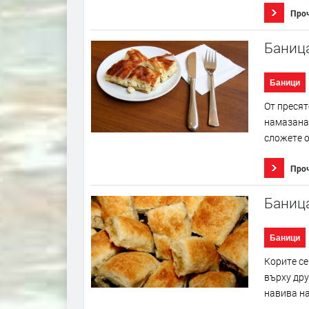
Про
Баница
Баници
От пресят
намазана 
сложете о
Про
Баниц
Баници
Корите се
върху дру
навива на