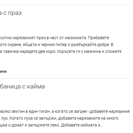
 с праз
ситно нарязаният праз в част от мазнината. Прибавете
то сирене, яйцата и черния пипер и разбъркайте добре. В
 тавичка наредете две кори, поръсете ги с мазнина и сложете
чети
баница с кайма
алко зехтин в един тиган, а когато се загрее - добавете нарязания
 лук. Когато лука се запържи, добавете нарязаните на много
шка и домат и запържете леко. Добавете каймата и...