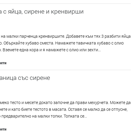
 с яйца, сирене и кренвирши
на малки парченца кренвиршите. Добавете към тях 3 разбити яйца
о. Объркайте хубаво сместа. Намажете тавичката хубаво с олио
. Вземете една кора и я намажете с олио или зехти...
чети
аница със сирене
меко тесто и месете докато започне да прави мехурчета. Можете да
нете и като биете тестото в масата. Оставя се малко да се отпусне,
предварително на малки топки. Топката се...
чети