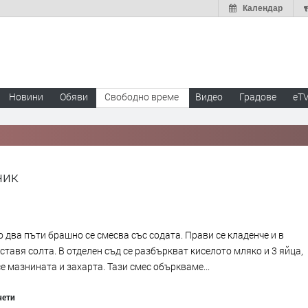
Календар
Новини
Обяви
Свободно време
Видео
Градове
eT
ник
 два пъти брашно се смесва със содата. Прави се кладенче и в
оставя солта. В отделен съд се разбъркват киселото мляко и 3 яйца,
е мазнината и захарта. Тази смес объркваме...
чети