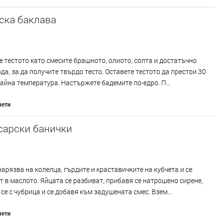
ска баклава
 тестото като смесите брашното, олиото, солта и достатъчно
да, за да получите твърдо тесто. Оставете тестото да престои 30
тайна температура. Настържете бадемите по-едро. П...
чети
сарски банички
нарязва на колелца, гърдите и краставичките на кубчета и се
 в маслото. Яйцата се разбиват, прибавя се натрошено сирене,
се с чубрица и се добавя към задушената смес. Взем...
чети