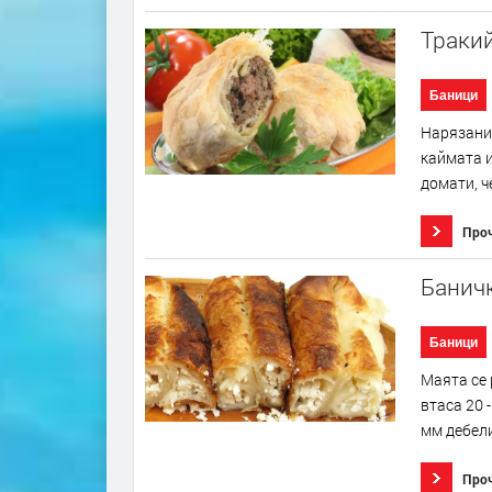
Траки
Баници
Нарязания
каймата и
домати, ч
Про
Банич
Баници
Маята се 
втаса 20 
мм дебели
Про