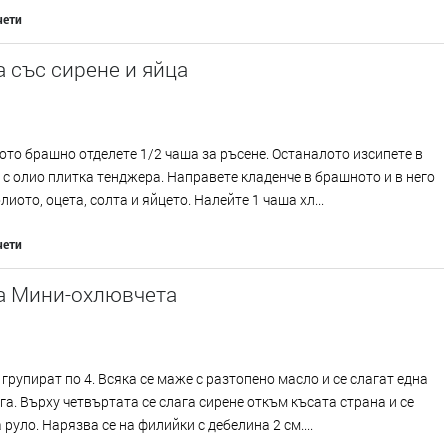
чети
 със сирене и яйца
ото брашно отделете 1/2 чаша за ръсене. Останалото изсипете в
с олио плитка тенджера. Направете кладенче в брашното и в него
лиото, оцета, солта и яйцето. Налейте 1 чаша хл...
чети
а Мини-охлювчета
 групират по 4. Всяка се маже с разтопено масло и се слагат една
га. Върху четвъртата се слага сирене откъм късата страна и се
 руло. Нарязва се на филийки с дебелина 2 см....