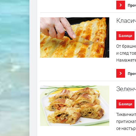
Про
Класич
Баници
От брашно
и след то
Намажете 
Про
Зеленч
Баници
Тиквичкит
притискат
се настър