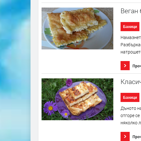
Веган
Баници
Намазнете
Разбъркай
натрошете
Про
Класи
Баници
Дъното на
отгоре се
няколко л
Про