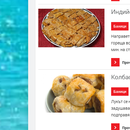
Индий
Баници
Направете
гореща во
мин. на с
Про
Колба
Баници
Лукът се 
задушават
подправя 
Про