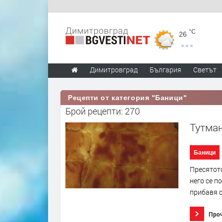
°C
26
Димитровград
България
Светът
Рецепти от категория "Баници"
Брой рецепти: 270
Тутма
Баници
Пресятото
него се п
прибавя с
Про