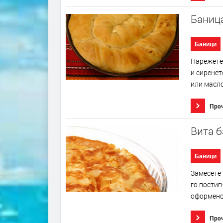
Баница
Баници
Нарежете 
и сиренет
или масло
Про
Вита б
Баници
Замесете 
го постиг
оформено 
Про