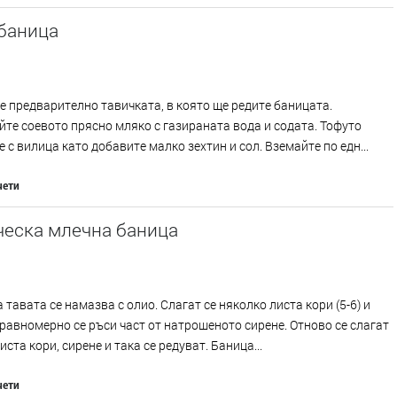
 баница
 предварително тавичката, в която ще редите баницата.
те соевото прясно мляко с газираната вода и содата. Тофуто
 с вилица като добавите малко зехтин и сол. Вземайте по едн...
чети
ческа млечна баница
 тавата се намазва с олио. Слагат се няколко листа кори (5-6) и
 равномерно се ръси част от натрошеното сирене. Отново се слагат
иста кори, сирене и така се редуват. Баница...
чети