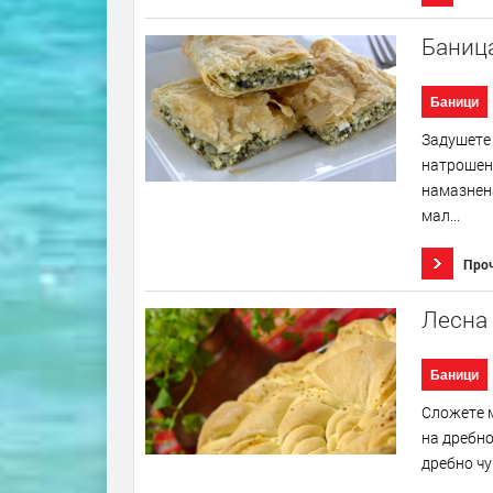
Баница
Баници
Задушете 
натрошено
намазнена
мал...
Про
Лесна 
Баници
Сложете м
на дребно
дребно чу