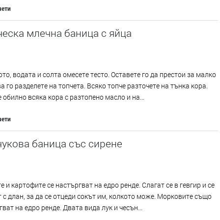
чети
еска млечна баница с яйца
то, водата и солта омесете тесто. Оставете го да престои за малко
ва го разделете на топчета. Всяко топче разточете на тънка кора.
обилно всяка кора с разтопено масло и на...
чети
укова баница със сирене
е и картофите се настъргват на едро ренде. Слагат се в гевгир и се
 с длан, за да се отцеди сокът им, колкото може. Морковите също
гват на едро ренде. Двата вида лук и чесън...