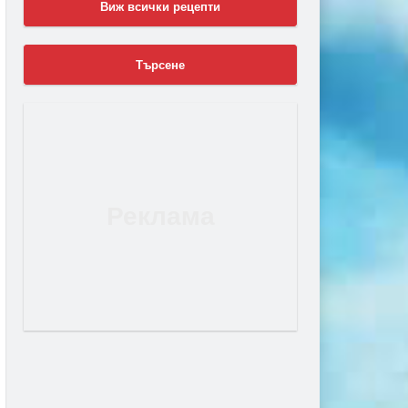
Виж всички рецепти
Търсене