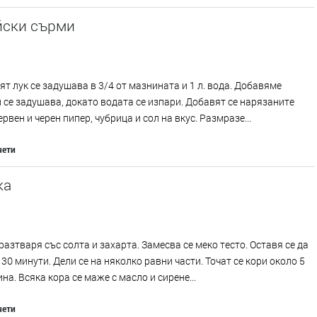
йски сърми
т лук се задушава в 3/4 от мазнината и 1 л. вода. Добавяме
 се задушава, докато водата се изпари. Добавят се нарязаните
ервен и черен пипер, чубрица и сол на вкус. Размразе...
чети
ка
разтваря със солта и захарта. Замесва се меко тесто. Оставя се да
- 30 минути. Дели се на няколко равни части. Точат се кори около 5
на. Всяка кора се маже с масло и сирене...
чети