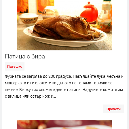
Патица с бира
Патешко
Фурната се загрява до 200 градуса. Накълцайте лука, чесъна и
мащерката и ги сложете на дъното на голяма тавичка за
печене. Върху тях сложете двете патици. Надупчете кожите им
с вилица или остър нож и...
Прочети