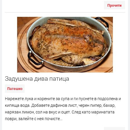
Прочети
Задушена дива патица
Патешко
Нарежете лука и корените за супа и ги пуснете в подсолена и
кипяща вода. Добавете дафинов лист, черен пипер, бахар,
нарязан лимон, сол на вкус и оцет. След като маринатата
поври, залейте с нея почисте...