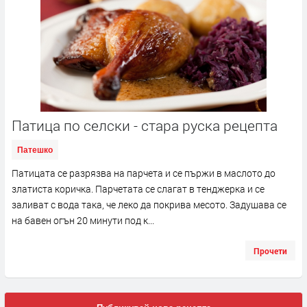
Патица по селски - стара руска рецепта
Патешко
Патицата се разрязва на парчета и се пържи в маслото до
златиста коричка. Парчетата се слагат в тенджерка и се
заливат с вода така, че леко да покрива месото. Задушава се
на бавен огън 20 минути под к...
Прочети