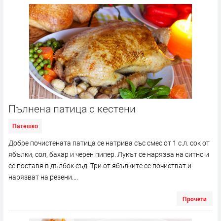
Пълнена патица с кестени
Патешко
Добре почистената патица се натрива със смес от 1 с.л. сок от
ябълки, сол, бахар и черен пипер. Лукът се нарязва на ситно и
се поставя в дълбок съд. Три от ябълките се почистват и
нарязват на резени....
Прочети