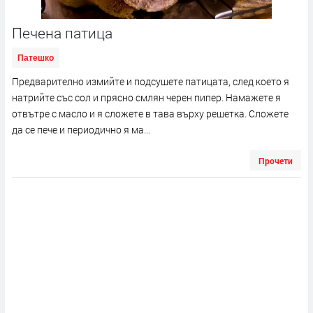
Печена патица
Патешко
Предварително измийте и подсушете патицата, след което я
натрийте със сол и прясно смлян черен пипер. Намажете я
отвътре с масло и я сложете в тава върху решетка. Сложете
да се пече и периодично я ма...
Прочети