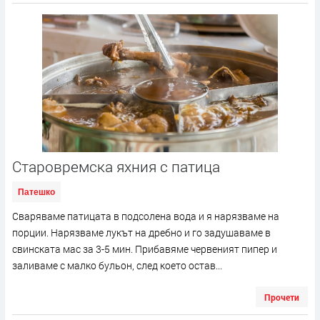
Старовремска яхния с патица
Патешко
Сваряваме патицата в подсолена вода и я нарязваме на
порции. Нарязваме лукът на дребно и го задушаваме в
свинската мас за 3-5 мин. Прибавяме червеният пипер и
заливаме с малко бульон, след което остав...
Прочети