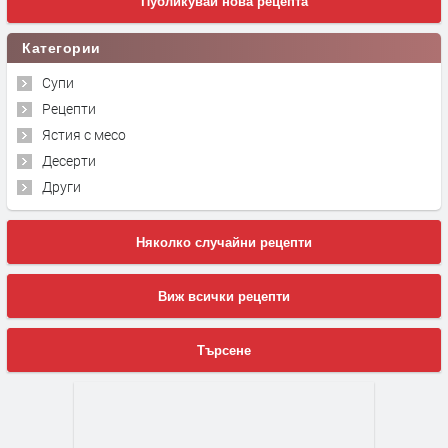
Публикувай нова рецепта
Категории
Супи
Рецепти
Ястия с месо
Десерти
Други
Няколко случайни рецепти
Виж всички рецепти
Търсене