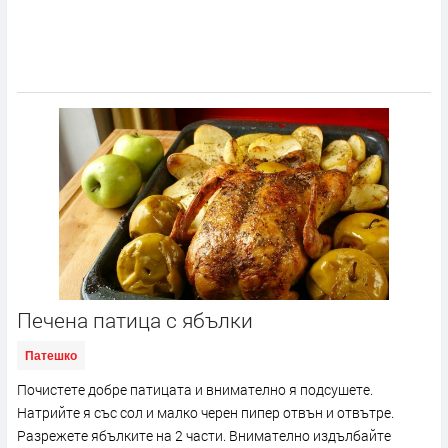
Печена патица с ябълки
Патешко
Почистете добре патицата и внимателно я подсушете.
Натрийте я със сол и малко черен пипер отвън и отвътре.
Разрежете ябълките на 2 части. Внимателно издълбайте