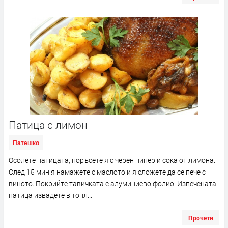
Патица с лимон
Патешко
Осолете патицата, поръсете я с черен пипер и сока от лимона.
След 15 мин я намажете с маслото и я сложете да се пече с
виното. Покрийте тавичката с алуминиево фолио. Изпечената
патица извадете в топл...
Прочети