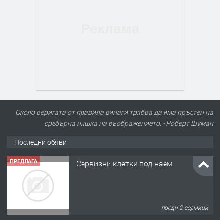
Около веригата от правила винаги трябва да има пръстен на
сребърна нишка на въображението. - Роберт Шуман
Последни обяви
ПРЕДЛАГА
Сервизни клетки под наем
преди 2 седмици