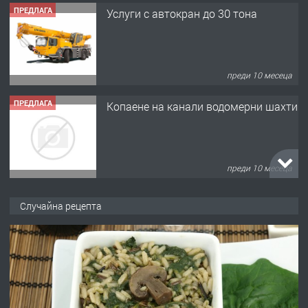
ПРЕДЛАГА
Услуги с автокран до 30 тона
преди 10 месеца
ПРЕДЛАГА
Копаене на канали водомерни шахти
преди 10 месеца
ПРЕДЛАГА
Копаене на канали шахти септични
Случайна рецепта
ями
преди 10 месеца
ПРЕДЛАГА
Отпушване на канали тоалетни
вертикални щрангове