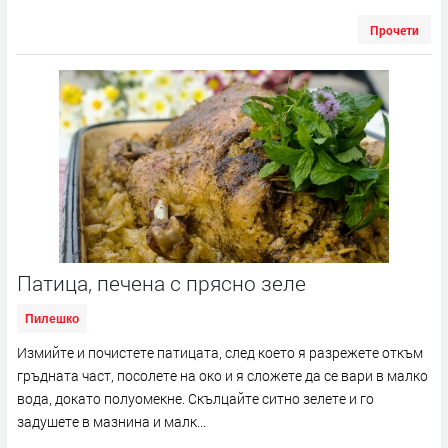
Прочети
Патица, печена с прясно зеле
Пилешко
Измийте и почистете патицата, след което я разрежете откъм
гръдната част, посолете на око и я сложете да се вари в малко
вода, докато полуомекне. Скълцайте ситно зелете и го
задушете в мазнина и малк...