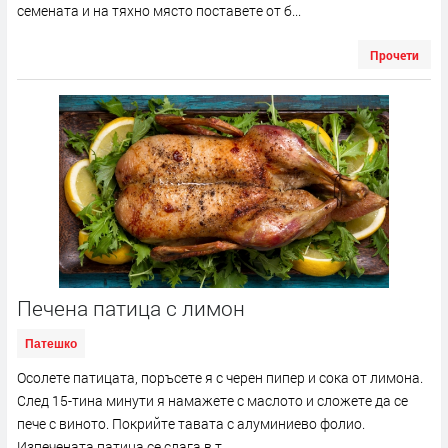
семената и на тяхно място поставете от б...
Прочети
Печена патица с лимон
Патешко
Осолете патицата, поръсете я с черен пипер и сока от лимона.
След 15-тина минути я намажете с маслото и сложете да се
пече с виното. Покрийте тавата с алуминиево фолио.
Изпечената патица се слага в т...