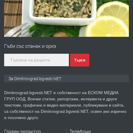
преди 11 месеца
ПРЕДЛАГА
Онлайн магазин за всички!
Гъби със спанак и ориз
преди 11 месеца
Търси
ПРЕДЛАГА
Курс Помощник-възпитател
За Dimitrovgrad.bgvesti.NET
Dimitrovgrad.bgvesti.NET е собственост на ЕСКОМ МЕДИА
ГРУП ООД. Всички статии, репортажи, интервюта и други
преди 2 месеца
текстови, графични и видео материали, публикувани в сайта,
са собственост на Dimitrovgrad.bgvesti.NET, освен ако изрично
ПРЕДЛАГА
Къща в Странско
е посочено друго.
Главен редактор
Телефони