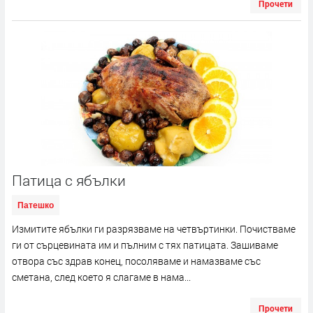
Прочети
Патица с ябълки
Патешко
Измитите ябълки ги разрязваме на четвъртинки. Почистваме
ги от сърцевината им и пълним с тях патицата. Зашиваме
отвора със здрав конец, посоляваме и намазваме със
сметана, след което я слагаме в нама...
Прочети