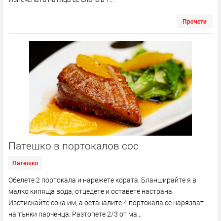
Прочети
Патешко в портокалов сос
Патешко
Обелете 2 портокала и нарежете кората. Бланширайте я в
малко кипяща вода, отцедете и оставете настрана.
Изстискайте сока им, а останалите 4 портокала се нарязват
на тънки парченца. Разтопете 2/3 от ма...