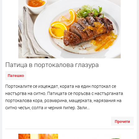
Патица в портокалова глазура
Патешко
Портокалите се изцеждат, кората на един портокал се
настъргва на ситно. Патицата се поръсва с настърганата
портокалова кора, розмарина, мащерката, нарязания на
ситно чесън, солта и черния пипер. Зали...
Прочети