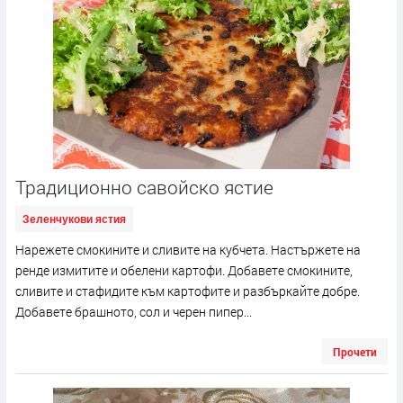
Традиционно савойско ястие
Зеленчукови ястия
Нарежете смокините и сливите на кубчета. Настържете на
ренде измитите и обелени картофи. Добавете смокините,
сливите и стафидите към картофите и разбъркайте добре.
Добавете брашното, сол и черен пипер...
Прочети