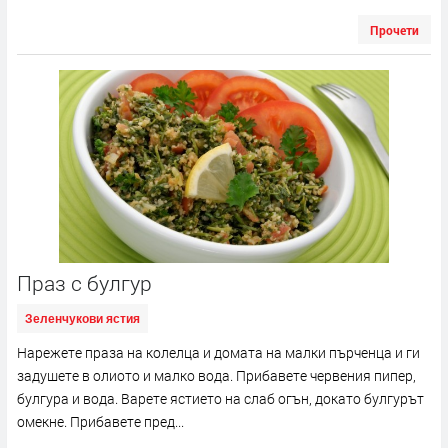
Прочети
Праз с булгур
Зеленчукови ястия
Нарежете праза на колелца и домата на малки пърченца и ги
задушете в олиото и малко вода. Прибавете червения пипер,
булгура и вода. Варете ястието на слаб огън, докато булгурът
омекне. Прибавете пред...