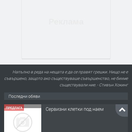
Напълно в реда на нещата е да се правят грешки. Нищо не е
съвършено, защото ако съществуваше съвършенство, не бихме
съществували ние. - Стивън Хокинг
Последни обяви
ПРЕДЛАГА
Сервизни клетки под наем