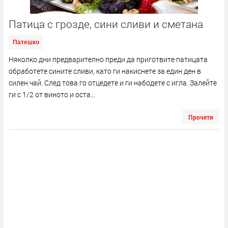
Патица с грозде, сини сливи и сметана
Патешко
Няколко дни предварително преди да приготвите патицата
обработете сините сливи, като ги накиснете за един ден в
силен чай. След това го отцедете и ги набодете с игла. Залейте
ги с 1/2 от виното и оста...
Прочети