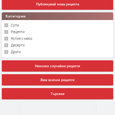
Публикувай нова рецепта
Категории
Супи
Рецепти
Ястия с месо
Десерти
Други
Няколко случайни рецепти
Виж всички рецепти
Търсене