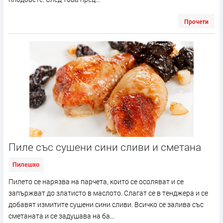
Прочети
Пиле със сушени сини сливи и сметана
Пилешко
Пилето се нарязва на парчета, които се осоляват и се
запържват до златисто в маслото. Слагат се в тенджера и се
добавят измитите сушени сини сливи. Всичко се залива със
сметаната и се задушава на ба...