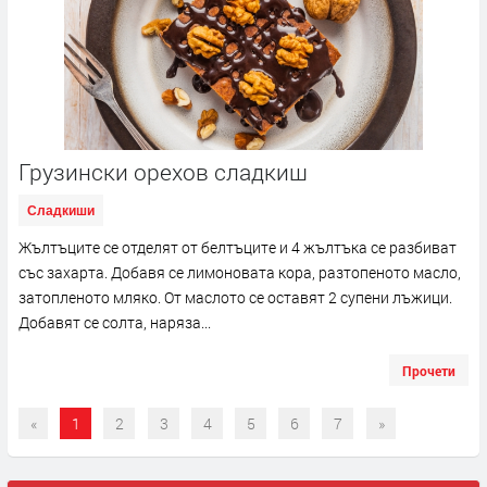
Грузински орехов сладкиш
Сладкиши
Жълтъците се отделят от белтъците и 4 жълтъка се разбиват
със захарта. Добавя се лимоновата кора, разтопеното масло,
затопленото мляко. От маслото се оставят 2 супени лъжици.
Добавят се солта, наряза...
Прочети
«
1
2
3
4
5
6
7
»