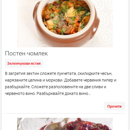
Постен чомлек
Зеленчукови ястия
В загретия зехтин сложете лукчетата, скилидките чесън,
нарязаните целина и моркови. Добавете червения пипер и
разбъркайте. Сложете разполовените на две сливи и
червеното вино. Разбърквайте докато вино...
Прочети