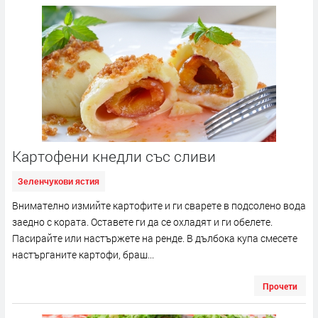
Картофени кнедли със сливи
Зеленчукови ястия
Внимателно измийте картофите и ги сварете в подсолено вода
заедно с кората. Оставете ги да се охладят и ги обелете.
Пасирайте или настържете на ренде. В дълбока купа смесете
настърганите картофи, браш...
Прочети