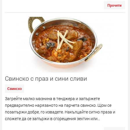
Прочети
Свинско с праз и сини сливи
Свинско
Загрейте малко мазнина в тенджера и запържете
предварително нарязаното на парчета свинско. Щом се
позапържи добре, го извадете. Накълцайте ситно праза и
сложете да се запържи в сгорещения зехтин или...