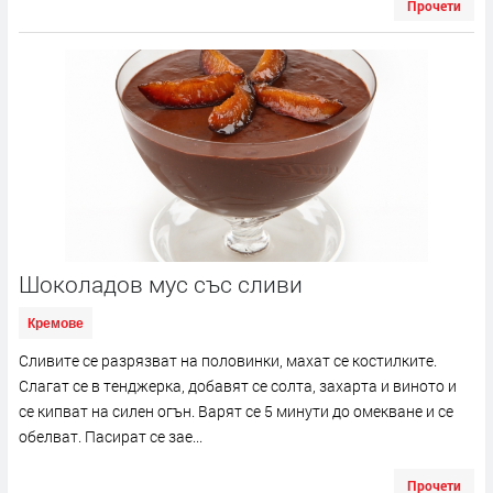
Прочети
Шоколадов мус със сливи
Кремове
Сливите се разрязват на половинки, махат се костилките.
Слагат се в тенджерка, добавят се солта, захарта и виното и
се кипват на силен огън. Варят се 5 минути до омекване и се
обелват. Пасират се зае...
Прочети