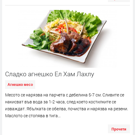
Сладко агнешко Ел Хам Лахлу
Агнешко месо
Месото се нарязва на парчета с дебелина 5-7 см. Сливите се
накисват във вода за 1-2 часа, след което костилките се
изваждат. Ябълката се обелва, почиства и нарязва на резени.
Маслото се стопява в тига...
Прочети