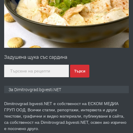
ПРЕДЛАГА
Отпушване на канали тоалетни
вертикални щрангове
преди 11 месеца
ПРЕДЛАГА
Онлайн магазин за всички!
Задушена щука със сардина
преди 11 месеца
Търси
ПРЕДЛАГА
Курс Помощник-възпитател
За Dimitrovgrad.bgvesti.NET
Dimitrovgrad.bgvesti.NET е собственост на ЕСКОМ МЕДИА
ГРУП ООД. Всички статии, репортажи, интервюта и други
преди 2 месеца
текстови, графични и видео материали, публикувани в сайта,
са собственост на Dimitrovgrad.bgvesti.NET, освен ако изрично
ПРЕДЛАГА
Къща в Странско
е посочено друго.