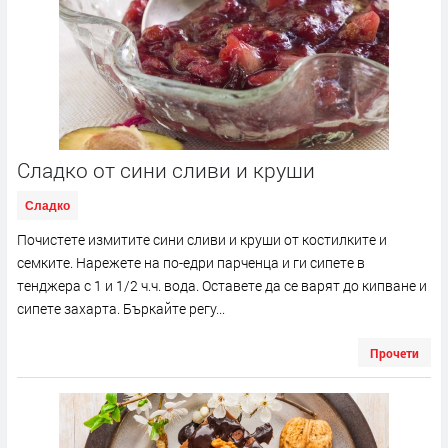
Сладко от сини сливи и круши
Сладко
Почистете измитите сини сливи и круши от костилките и
семките. Нарежете на по-едри парченца и ги сипете в
тенджера с 1 и 1/2 ч.ч. вода. Оставете да се варят до кипване и
сипете захарта. Бъркайте регу...
Прочети