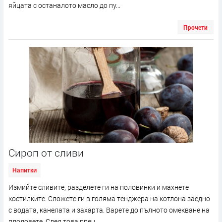
яйцата с останалото масло до пу...
Прочети
Сироп от сливи
Напитки
Измийте сливите, разделете ги на половинки и махнете
костилките. Сложете ги в голяма тенджера на котлона заедно
с водата, канелата и захарта. Варете до пълното омекване на
плодовете. След това прец...