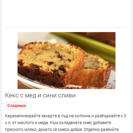
Кекс с мед и сини сливи
Сладкиши
Карамелизирайте захарта в съд на котлона и разбъркайте с 3
с.л. от маслото и меда. Към охладената смес добавете
прясното мляко, докато се смеси добре. Отделно разбийте