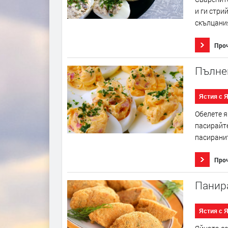
и ги стри
скълцания
Про
Пълне
Ястия с 
Обелете я
пасирайте
пасиранит
Про
Панир
Ястия с 