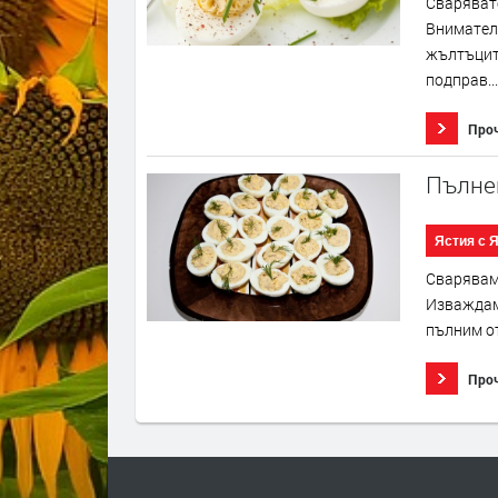
Сварявате
Внимател
жълтъците
подправ...
Про
Пълне
Ястия с 
Сваряваме
Изваждаме
пълним от
Про