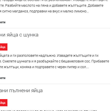
йте. Разбийте маслото на пяна и добавете жълтъците. Добавете
 ситно магданоз, подправки на вкус и малко лимоно...
чети
ни яйца с шунка
Яйца
йцата и ги разполовете надлъжно. Извадете жълтъците и ги
. Смелете шунката и я разбъркайте с бешамеловия сос. Прибавете
е жълтъци, коняка и подправете с черен пипер и сол....
чети
ани пълнени яйца
Яйца