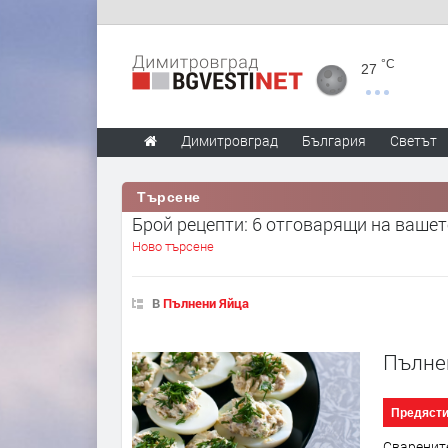
°C
27
Димитровград
България
Светът
Търсене
Брой рецепти: 6 отговарящи на вашет
Ново търсене
В
Пълнени Яйца
Пълне
Предяст
Сварените