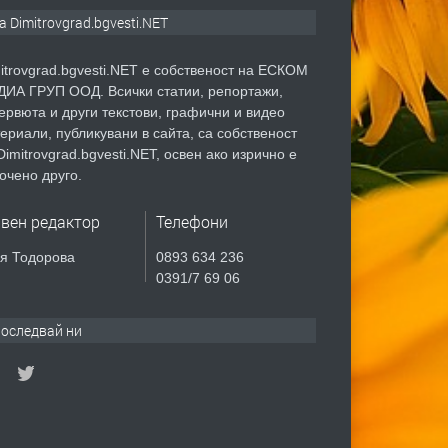
а Dimitrovgrad.bgvesti.NET
itrovgrad.bgvesti.NET е собственост на ЕСКОМ
ИА ГРУП ООД. Всички статии, репортажи,
ервюта и други текстови, графични и видео
ериали, публикувани в сайта, са собственост
Dimitrovgrad.bgvesti.NET, освен ако изрично е
очено друго.
авен редактор
Телефони
я Тодорова
0893 634 236
0391/7 69 06
оследвай ни