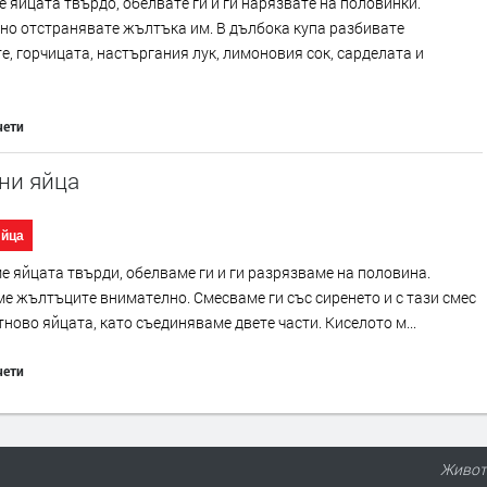
 яйцата твърдо, обелвате ги и ги нарязвате на половинки.
но отстранявате жълтъка им. В дълбока купа разбивате
, горчицата, настъргания лук, лимоновия сок, сарделата и
чети
ни яйца
Яйца
 яйцата твърди, обелваме ги и ги разрязваме на половина.
 жълтъците внимателно. Смесваме ги със сиренето и с тази смес
ново яйцата, като съединяваме двете части. Киселото м...
чети
Живот