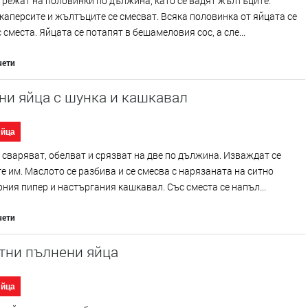
 режат на половинки по дължина, като се вадят жълтъците.
каперсите и жълтъците се смесват. Всяка половинка от яйцата се
 сместа. Яйцата се потапят в бешамеловия сос, а сле...
чети
ни яйца с шунка и кашкавал
Яйца
 сваряват, обелват и срязват на две по дължина. Изваждат се
 им. Маслото се разбива и се смесва с нарязаната на ситно
рния пипер и настъргания кашкавал. Със сместа се напъл...
чети
тни пълнени яйца
Яйца