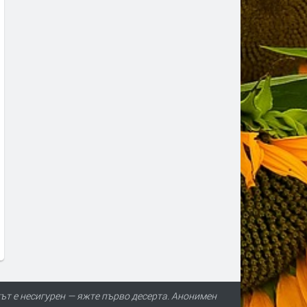
ът е несигурен — яжте първо десерта. Анонимен