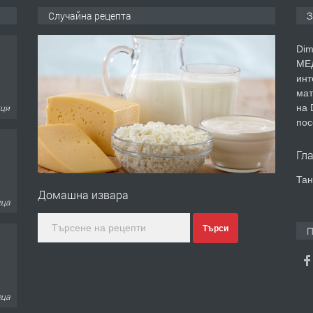
Случайна рецепта
З
Dim
МЕД
инт
мат
на 
ици
пос
Гл
Тан
Домашна извара
еца
Търси
П
еца