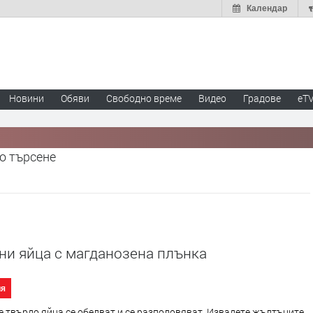
Календар
Новини
Обяви
Свободно време
Видео
Градове
eT
о търсене
ни яйца с магданозена плънка
ия
 твърдо яйца се обелват и се разполовяват. Извадете жълтъците