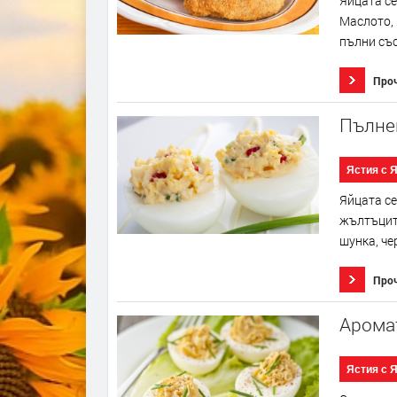
Яйцата се
Маслото, 
пълни със
Про
Пълне
Ястия с 
Яйцата се
жълтъците
шунка, че
Про
Арома
Ястия с 