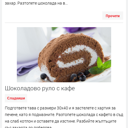
захар. Разтопете шоколада на в...
Прочети
Шоколадово руло с кафе
Сладкиши
Подгответе тава с размери 30х40 и я застелете с хартия за
печене, като я подмазните. Разтопете шоколада с кафето в съд
на слаб котлон и оставете да изстине. Разбийте жълтъците
със захарта до побелява...