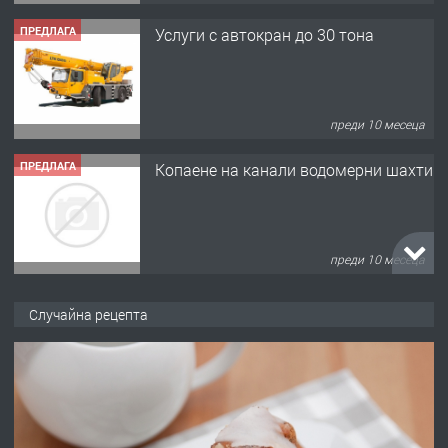
ПРЕДЛАГА
Копаене на канали водомерни шахти
преди 10 месеца
ПРЕДЛАГА
Копаене на канали шахти септични
ями
преди 11 месеца
ПРЕДЛАГА
Отпушване на канали тоалетни
Случайна рецепта
вертикални щрангове
преди 11 месеца
ПРЕДЛАГА
Онлайн магазин за всички!