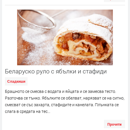
Беларуско руло с ябълки и стафиди
Сладкиши
Брашното се смесва с водата и яйцата и се замесва тесто.
Разточва се тънко. Ябълките се обелват, нарязват се на ситно,
смесват се със захарта, стафидите и канелата. Плънката се
слага в средата на тес...
Прочети