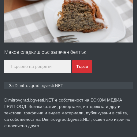
преди 11 месеца
ПРЕДЛАГА
Курс Помощник-възпитател
Маков сладкиш със запечен белтък
Търси
преди 2 месеца
ПРЕДЛАГА
Къща в Странско
За Dimitrovgrad.bgvesti.NET
Dimitrovgrad.bgvesti.NET е собственост на ЕСКОМ МЕДИА
ГРУП ООД. Всички статии, репортажи, интервюта и други
преди 4 месеца
текстови, графични и видео материали, публикувани в сайта,
са собственост на Dimitrovgrad.bgvesti.NET, освен ако изрично
ПРЕДЛАГА
Професионални курсове
е посочено друго.