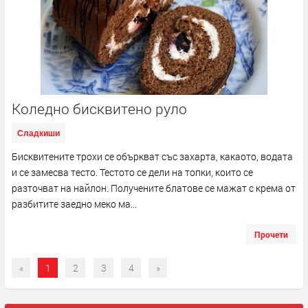
Коледно бисквитено руло
Сладкиши
Бисквитените трохи се объркват със захарта, какаото, водата
и се замесва тесто. Тестото се дели на топки, които се
разточват на найлон. Получените блатове се мажат с крема от
разбитите заедно меко ма...
Прочети
«
1
2
3
4
»