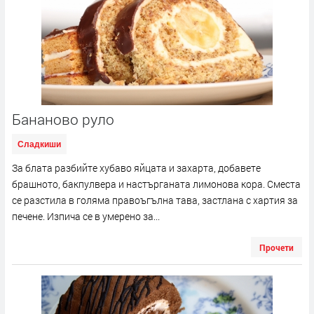
Бананово руло
Сладкиши
За блата разбийте хубаво яйцата и захарта, добавете
брашното, бакпулвера и настърганата лимонова кора. Сместа
се разстила в голяма правоъгълна тава, застлана с хартия за
печене. Изпича се в умерено за...
Прочети