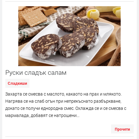
Руски сладък салам
Сладкиши
Захарта се смесва с маслото, какаото на прах и млякото.
Нагрява се на слаб огън при непрекъснато разбъркване,
докато се получи еднородна смес. Охлажда се и се смесва с
мармалада, добавят се натрошени...
Прочети