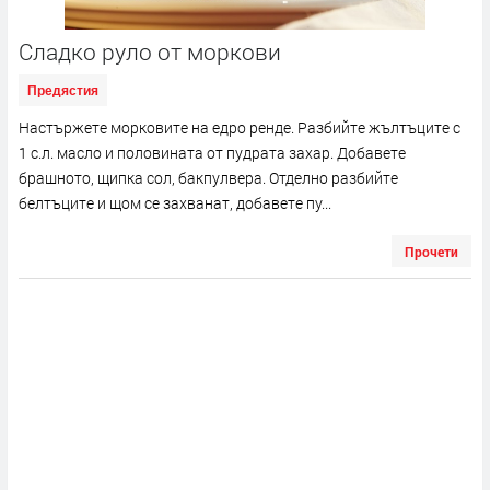
Сладко руло от моркови
Предястия
Настържете морковите на едро ренде. Разбийте жълтъците с
1 с.л. масло и половината от пудрата захар. Добавете
брашното, щипка сол, бакпулвера. Отделно разбийте
белтъците и щом се захванат, добавете пу...
Прочети