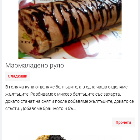
Мармаладено руло
Сладкиши
В голяма купа отделяме белтъците, а в една чаша отделяме
жълтъците. Разбиваме с миксер белтъците със захарта,
докато станат на сняг и после добавяме жълтъците, докато се
сгъсти. Добавяме брашното и бъ...
Прочети