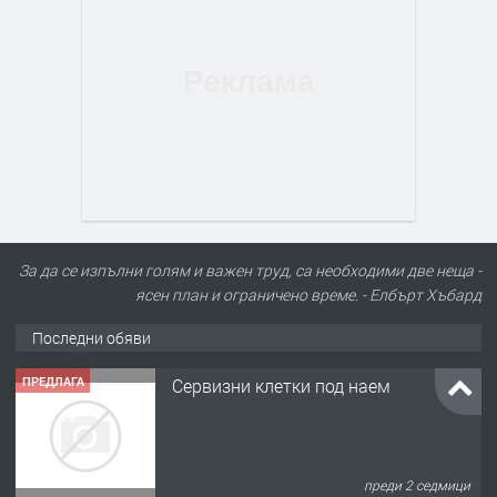
ПРЕДЛАГА
Сервизни клетки под наем
За да се изпълни голям и важен труд, са необходими две неща -
ясен план и ограничено време. - Елбърт Хъбард
Последни обяви
преди 2 седмици
ПРЕДЛАГА
Услуги с автокран до 30 тона
преди 10 месеца