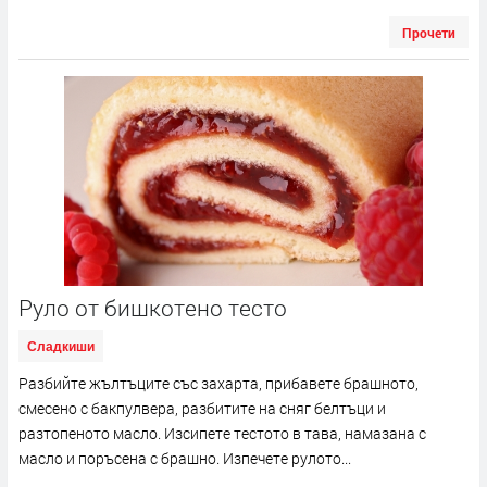
Прочети
Руло от бишкотено тесто
Сладкиши
Разбийте жълтъците със захарта, прибавете брашното,
смесено с бакпулвера, разбитите на сняг белтъци и
разтопеното масло. Изсипете тестото в тава, намазана с
масло и поръсена с брашно. Изпечете рулото...