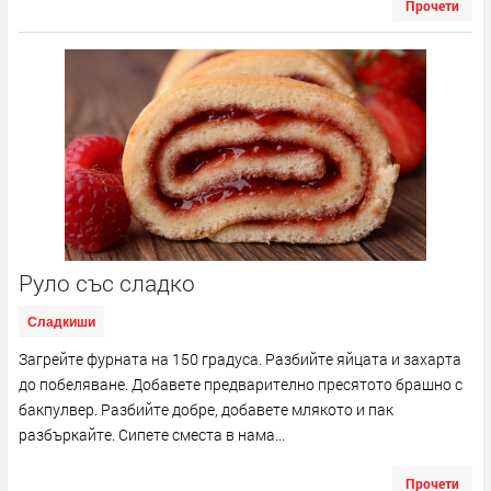
Прочети
Руло със сладко
Сладкиши
Загрейте фурната на 150 градуса. Разбийте яйцата и захарта
до побеляване. Добавете предварително пресятото брашно с
бакпулвер. Разбийте добре, добавете млякото и пак
разбъркайте. Сипете сместа в нама...
Прочети