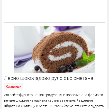
Лесно шоколадово руло със сметана
Сладкиши
Загрейте фурната на 180 градуса. Във правоъгълна форма за
печене сложете намазнена хартия за печене. Разделете
яйцата на жълтъци и белтъци. Разбийте жълтъците с пудрата