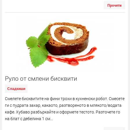
Прочети
Руло от смлени бисквити
Сладкиши
Смелете бисквитите на фини трохи в кухненски робот. Смесете
ги с пудрата захар, какаото, разтвореното в млякото/водата
кафе. Хубаво разбъркайте и оформете тестото. Разточете го
на блат с дебелина 1 см...