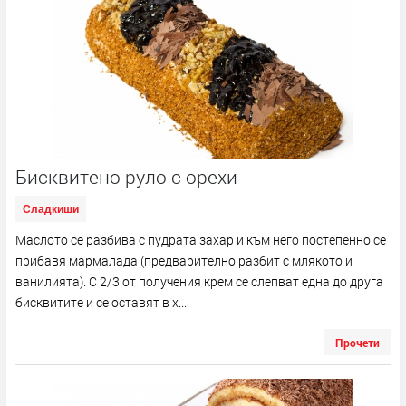
Бисквитено руло с орехи
Сладкиши
Маслото се разбива с пудрата захар и към него постепенно се
прибавя мармалада (предварително разбит с млякото и
ванилията). С 2/3 от получения крем се слепват една до друга
бисквитите и се оставят в х...
Прочети