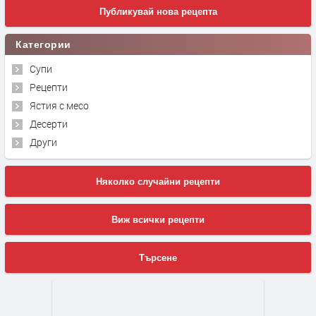
Публикувай нова рецепта
Категории
Супи
Рецепти
Ястия с месо
Десерти
Други
Няколко случайни рецепти
Виж всички рецепти
Търсене