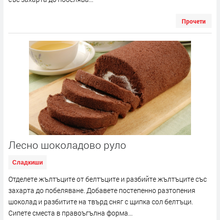
Прочети
Лесно шоколадово руло
Сладкиши
Отделете жълтъците от белтъците и разбийте жълтъците със
захарта до побеляване. Добавете постепенно разтопения
шоколад и разбитите на твърд сняг с щипка сол белтъци.
Сипете сместа в правоъгълна форма...