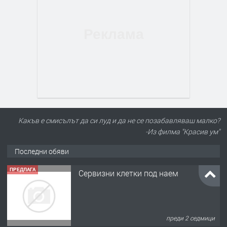
Какъв е смисълът да си луд и да не се позабавляваш малко?
-Из филма "Красив ум"
Последни обяви
ПРЕДЛАГА
Сервизни клетки под наем
преди 2 седмици