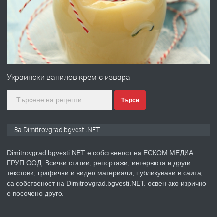
вертикални щрангове
преди 11 месеца
ПРЕДЛАГА
Онлайн магазин за всички!
Украински ванилов крем с извара
Търси
преди 11 месеца
ПРЕДЛАГА
Курс Помощник-възпитател
За Dimitrovgrad.bgvesti.NET
Dimitrovgrad.bgvesti.NET е собственост на ЕСКОМ МЕДИА
ГРУП ООД. Всички статии, репортажи, интервюта и други
преди 2 месеца
текстови, графични и видео материали, публикувани в сайта,
са собственост на Dimitrovgrad.bgvesti.NET, освен ако изрично
ПРЕДЛАГА
Къща в Странско
е посочено друго.