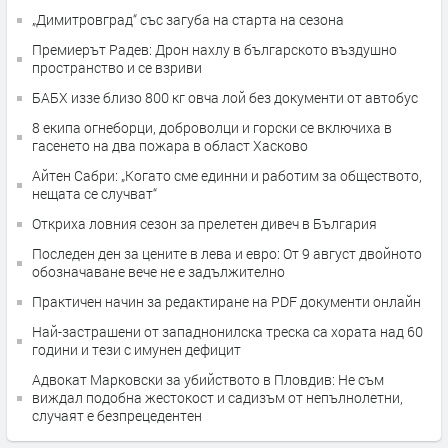
„Димитровград“ със загуба на старта на сезона
Премиерът Радев: Дрон нахлу в българското въздушно
пространство и се взриви
БАБХ иззе близо 800 кг овча лой без документи от автобус
8 екипа огнеборци, доброволци и горски се включиха в
гасенето на два пожара в област Хасково
Айтен Сабри: „Когато сме единни и работим за обществото,
нещата се случват“
Откриха ловния сезон за прелетен дивеч в България
Последен ден за цените в лева и евро: От 9 август двойното
обозначаване вече не е задължително
Практичен начин за редактиране на PDF документи онлайн
Най-застрашени от западнонилска треска са хората над 60
години и тези с имунен дефицит
Адвокат Марковски за убийството в Пловдив: Не съм
виждал подобна жестокост и садизъм от непълнолетни,
случаят е безпрецедентен