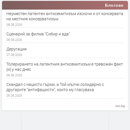
Блогове
Неуместен латентен антисемитизъм изскочи и от консервата
на местния консерватизъм
08.08.2026
Сценарий за филма “Сибир и ада”
08.08.2026
Деругация
07.08.2026
Толерирането на латентния антисемитизъм е тревожен факт
(и) у нас днес
06.08.2026
Скандал с нацисти гърми, а Той мълчи солидарно с
другарите “антифашисти”, които му гласуваха
05.08.2026
ivo.bg