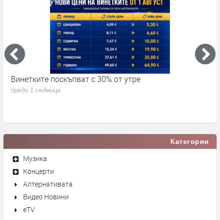
Винетките поскъпват с 30% от утре
3
д
преди 1 седмица
п
Категории
Музика
Концерти
Алтернативата
Видео Новини
eTV