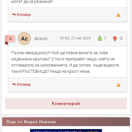
могат да се разминат
Отговор
Ас
Аскоо
7
-5
5
07:05, 27 сеп 2023
Пълна некадърност! Кой ще поеме вината за това
изцвъкано кръгово? 2 пъти преправят нещо, което не
отговаряло на изискванията. И да питам : къде видяхте
там КРЪСТОВИЩЕ? Нищо на кръст няма.
Отговор
Коментирай
Още от Видео Новини