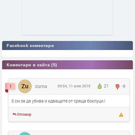
Facebook коментари
Коментари в сайта (5)
Zu
zurna
21
-9
1
09:54, 11 юли 2019
5 см за да убива и идващите от среща боклуци.!
Отговор