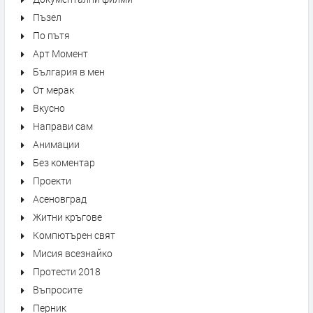
Пъзел
По пътя
Арт Момент
България в мен
От мерак
Вкусно
Направи сам
Анимации
Без коментар
Проекти
Асеновград
Житни кръгове
Компютърен свят
Мисия всезнайко
Протести 2018
Въпросите
Перник