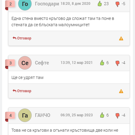
Го
Господари
23
-5
2
18:20, 8 дек 2020
Една стена вместо кръгово да сложат там та поне в
стената да се блъската малоумниците!!
Отговор
Се
Сефте
6
-4
3
13:39, 12 мар 2021
Ще се удрят там
Отговор
Га
ГАНЧО
6
-4
4
06:39, 25 мар 2023
Това не са кръгови а огънати кръстовища две коли не