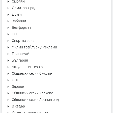
Смолян
Димитровград
Други
Забавни
Без формат
TED
Спортна зона
Филми трейлъри / Реклами
Първомай
България
Актуално интервю
Общински сесии Смолян
НЛО
Здраве
Общински сесии Хасково
Общински сесии Асеновград
В кадър
Документални филми