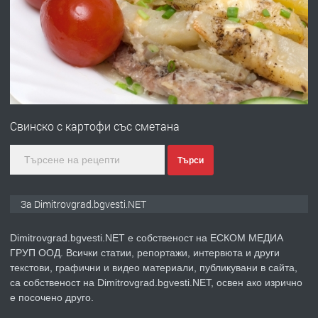
преди 11 месеца
ПРЕДЛАГА
Курс Помощник-възпитател
Свинско с картофи със сметана
преди 2 месеца
Търси
ПРЕДЛАГА
Къща в Странско
За Dimitrovgrad.bgvesti.NET
Dimitrovgrad.bgvesti.NET е собственост на ЕСКОМ МЕДИА
ГРУП ООД. Всички статии, репортажи, интервюта и други
преди 4 месеца
текстови, графични и видео материали, публикувани в сайта,
са собственост на Dimitrovgrad.bgvesti.NET, освен ако изрично
ПРЕДЛАГА
Професионални курсове
е посочено друго.