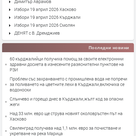
Димитър Аврамов
Избори 19 април 2026 Хасково
Избори 19 април 2026 Кърджали
Избори 19 април 2026 Смолян
ДЕНЯТ с В. Дремджиев
Последни новини
60 кърджалийци получиха помощ за своите електроннни
здравни досиета в изнесените разяснителни пунктове на
РЗИ
Проблем със захранването с промишлена вода не попречи
за поливането на цветните лехи в Кърджали,включиха се
водоноски
Слънчево и горещо днес в Кърджали,жълт код за опасни
жеги
Над 33 млн. евро ще струва новият околовръстен път на
Хасково
Свиленград получава над 1,1 млн. евро за почистване и
укрепване на река Марица