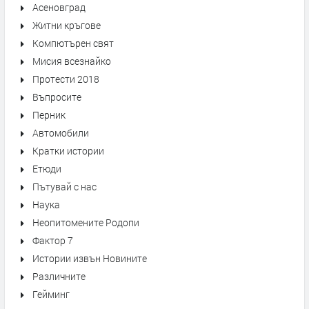
Асеновград
Житни кръгове
Компютърен свят
Мисия всезнайко
Протести 2018
Въпросите
Перник
Автомобили
Кратки истории
Етюди
Пътувай с нас
Наука
Неопитомените Родопи
Фактор 7
Истории извън Новините
Различните
Гейминг