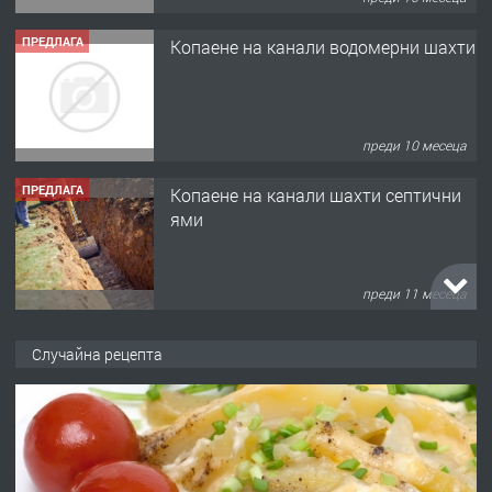
ПРЕДЛАГА
Копаене на канали водомерни шахти
преди 10 месеца
ПРЕДЛАГА
Копаене на канали шахти септични
ями
преди 11 месеца
ПРЕДЛАГА
Отпушване на канали тоалетни
Случайна рецепта
вертикални щрангове
преди 11 месеца
ПРЕДЛАГА
Онлайн магазин за всички!