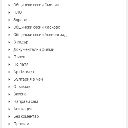
Общински сесии Смолян
НЛО
Здраве
Общински сесии Хасково
Общински сесии Асеновград
В кадър
Документални филми
Пъзел
По пътя
Арт Момент
България в мен
От мерак
Вкусно
Направи сам
Анимации
Без коментар
Проекти