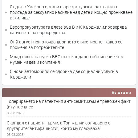
Съдът в Хасково остави в ареста турски гражданин с
присъда за сексуално насилие над дете и нощно проникване
в жилище
Европрокуратурата влезе във В и К Кърджали,проверява
харченето на евросредства
От 9 август приключва двойното етикетиране - какво се
променя за потребителите
Млад пилот напуска ВВС със скандално обръщение към
Румен Радев и компания
С нови автомобили се сдобиха две социални услуги в
Кърджали
Блогове
Толерирането на латентния антисемитизъм е тревожен факт
(и) у нас днес
06.08.2026
Скандал с нацисти гърми, а Той мълчи солидарно с
другарите “антифашисти”, които му гласуваха
05.08.2026