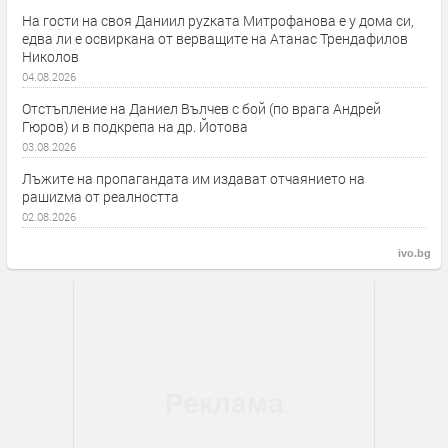
На гости на своя Даниил руzката Митрофанова е у дома си,
едва ли е освиркана от верващите на Атанас Трендафилов
Николов
04.08.2026
Отстъпление на Даниел Вълчев с бой (по врага Андрей
Гюров) и в подкрепа на др. Йотова
03.08.2026
Лъжите на пропагандата им издават отчаянието на
рашиzма от реалността
02.08.2026
ivo.bg