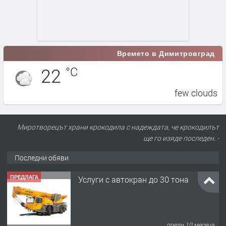
Времето в Димитровград
22
°C
few clouds
Миротворецът храни крокодила с надеждата, че крокодилът
ще го изяде последен. -
Последни обяви
ПРЕДЛАГА
Услуги с автокран до 30 тона
преди 10 месеца