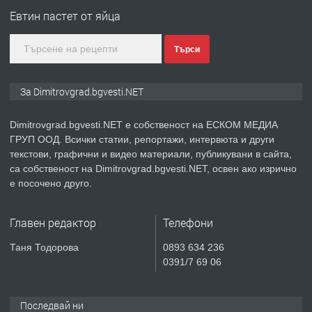
Евтин пастет от яйца
Търси
преди 2 месеца
ПРЕДЛАГА
Къща в Странско
За Dimitrovgrad.bgvesti.NET
Dimitrovgrad.bgvesti.NET е собственост на ЕСКОМ МЕДИА
ГРУП ООД. Всички статии, репортажи, интервюта и други
преди 4 месеца
текстови, графични и видео материали, публикувани в сайта,
са собственост на Dimitrovgrad.bgvesti.NET, освен ако изрично
ПРЕДЛАГА
Професионални курсове
е посочено друго.
Главен редактор
Телефони
преди 4 месеца
Таня Тодорова
0893 634 236
0391/7 69 06
ПРЕДЛАГА
Ремонтирана къща в с. Ябълково,
община Димитровград, обл. Хасково
Последвай ни