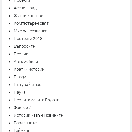
Проекти
Асеновград
Житни кръгове
Компютърен свят
Мисия всезнайко
Протести 2018
Въпросите
Перник
Автомобили
Кратки истории
Етюди
Пътувай с нас
Наука
Неопитомените Родопи
Фактор 7
Истории извън Новините
Различните
Гейминг