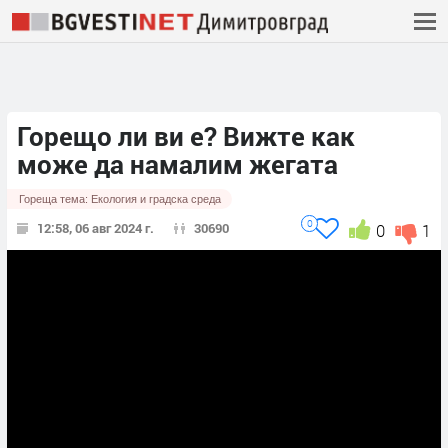
Горещо ли ви е? Вижте как
може да намалим жегата
Гореща тема:
Екология и градска среда
0
12:58, 06 авг 2024 г.
30690
0
1