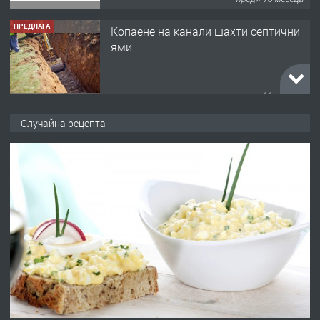
ПРЕДЛАГА
Копаене на канали шахти септични
ями
преди 11 месеца
ПРЕДЛАГА
Отпушване на канали тоалетни
Случайна рецепта
вертикални щрангове
преди 11 месеца
ПРЕДЛАГА
Онлайн магазин за всички!
преди 11 месеца
ПРЕДЛАГА
Курс Помощник-възпитател