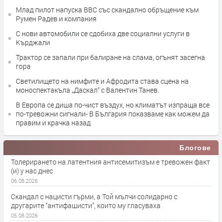
Млад пилот напуска ВВС със скандално обръщение към
Румен Радев и компания
С нови автомобили се сдобиха две социални услуги в
Кърджали
Трактор се запали при балиране на слама, огънят засегна
гора
Светилището на нимфите и Афродита става сцена на
моноспектакъла „Даскал“ с Валентин Танев.
В Европа се диша по-чист въздух, но климатът изпраща все
по-тревожни сигнали- В България показваме как можем да
правим и крачка назад
Блогове
Толерирането на латентния антисемитизъм е тревожен факт
(и) у нас днес
06.08.2026
Скандал с нацисти гърми, а Той мълчи солидарно с
другарите “антифашисти”, които му гласуваха
05.08.2026