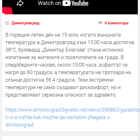
Димитровград
0 коментара
В горещия летен ден на 15 юли, когато външната
температура в Димитровград към 15:00 часа достигна
38°C, булевард „Димитър Благоев“ стана истинско
изпитание за жителите и посетителите на града. В
следобедните часове, около 15:00 часа, асфалтът се
нагря до 60 градуса, а температурата на тротоара на
слънце достигна 56.4 градуса. Тези екстремни
температури не само създават дискомфорт, но и
представляват сериозна опасност за здравето.
https://www.dimitrovgrad.bgvesti.net/news/590863/goreshto
li-vi-e-vizhte-kak-mozhe-da-namalim-zhegata-v-
dimitrovgrad