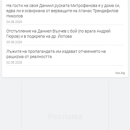
На гости на своя Даниил руzката Митрофанова е у дома си,
едва ли е освиркана от верващите на Атанас Трендафилов
Николов
04.08.2026
Отстъпление на Даниел Вълчев с бой (по врага Андрей
Гюров) и в подкрепа на др. Йотова
03.08.2026
Лъжите на пропагандата им издават отчаянието на
рашиzма от реалността
02.08.2026
ivo.bg