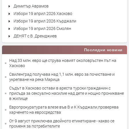
Димитър Аврамов
Избори 19 април 2026 Хасково
Избори 19 април 2026 Кърджали
Избори 19 април 2026 Смолян
ДЕНЯТ с В. Дремджиев
Последни новини
Над 33 млн. евро ще струва новият околовръстен път на
Хасково
Свиленград получава над 1,1 млн. евро за почистване и
укрепване на река Марица
Съдът в Хасково остави в ареста турски гражданин с
присъда за сексуално насилие над дете и нощно проникване
в жилище
Европрокуратурата влезе във В и К Кърджали,проверява
харченето на евросредства
От 9 август приключва двойното етикетиране - какво се
променя за потребителите