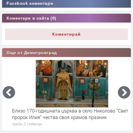
Facebook коментари
Коментари в сайта (0)
Коментирай
Още от Димитровград
Близо 170-годишната църква в село Николово “Свети
О
пророк Илия” чества своя храмов празник
и
преди 2 седмици
п