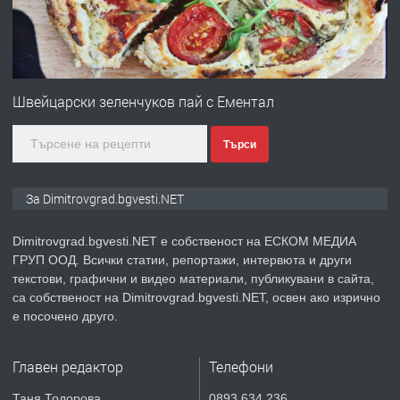
преди 11 месеца
ПРЕДЛАГА
Онлайн магазин за всички!
Швейцарски зеленчуков пай с Ементал
Търси
преди 11 месеца
ПРЕДЛАГА
Курс Помощник-възпитател
За Dimitrovgrad.bgvesti.NET
Dimitrovgrad.bgvesti.NET е собственост на ЕСКОМ МЕДИА
ГРУП ООД. Всички статии, репортажи, интервюта и други
преди 2 месеца
текстови, графични и видео материали, публикувани в сайта,
са собственост на Dimitrovgrad.bgvesti.NET, освен ако изрично
ПРЕДЛАГА
Къща в Странско
е посочено друго.
Главен редактор
Телефони
преди 4 месеца
Таня Тодорова
0893 634 236