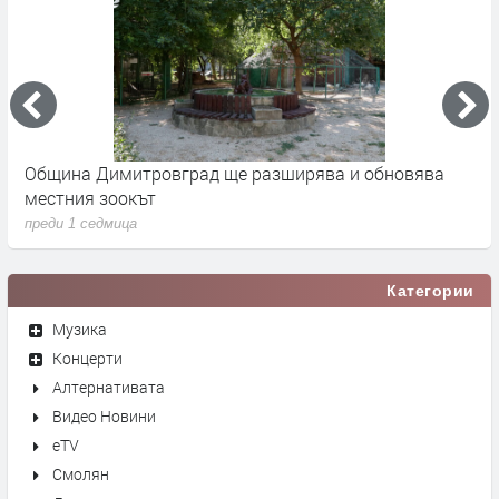
 -
Община Димитровград ще разширява и обновява
Б
местния зоокът
п
преди 1 седмица
п
Категории
Музика
Концерти
Алтернативата
Видео Новини
eTV
Смолян