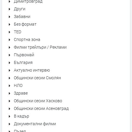
Димитровград
Други
Забавни
Без формат
TED
Спортна зона
Филми трейлъри / Реклами
Първомай
България
Актуално интервю
Общински сесии Смолян
НЛО
Здраве
Общински сесии Хасково
Общински сесии Асеновград
В кадър
Документални филми
Пъзел