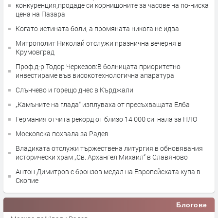
конкуренция,продаде си корнишоните за часове на по-ниска
цена на Пазара
Когато истината боли, а промяната никога не идва
Митрополит Николай отслужи празнична вечерня в
Крумовград
Проф.д-р Тодор Черкезов:В болницата приоритетно
инвестираме във високотехнологична апаратура
Слънчево и горещо днес в Кърджали
„Камъните на глада“ изплуваха от пресъхващата Елба
Германия отчита рекорд от близо 14 000 сигнала за НЛО
Московска похвала за Радев
Владиката отслужи тържествена литургия в обновявания
исторически храм „Св. Архангел Михаил“ в Славяново
Антон Димитров с бронзов медал на Европейската купа в
Скопие
Блогове