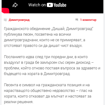
Димитровград
1 коментар
Гражданското обединение „Дишай, Димитровград“
публикува песен, посветена на всички
димитровградчани, които не се примиряват, а
отстояват правото си да дишат чист въздух.
Посланието идва след три поредни дни, в които
въздухът в града бе замърсен със серен диоксид –
проблем, който отново поставя въпроса за здравето и
бъдещето на хората в Димитровград.
Песента е символ на гражданската позиция и на
нарастващото обществено недоволство – глас на
хората, които отказват да мълчат и настояват за
реални решения.