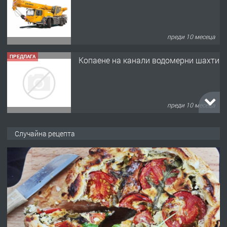
преди 10 месеца
ПРЕДЛАГА
Копаене на канали водомерни шахти
преди 10 месеца
ПРЕДЛАГА
Копаене на канали шахти септични
Случайна рецепта
ями
преди 11 месеца
ПРЕДЛАГА
Отпушване на канали тоалетни
вертикални щрангове