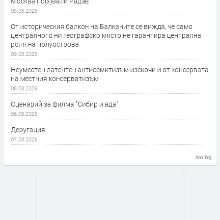
Москва по(х)вали Радэв
09.08.2026
От историческия балкон на Балканите се вижда, че само
централното ни географско място не гарантира централна
роля на полуострова
09.08.2026
Неуместен латентен антисемитизъм изскочи и от консервата
на местния консерватизъм
08.08.2026
Сценарий за филма “Сибир и ада”
08.08.2026
Деругация
07.08.2026
ivo.bg