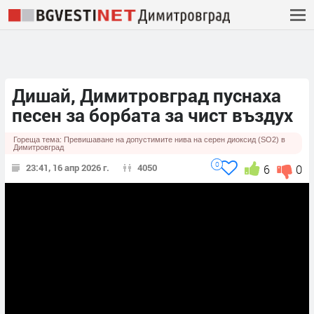
Дишай, Димитровград пуснаха
песен за борбата за чист въздух
Гореща тема:
Превишаване на допустимите нива на серен диоксид (SO2) в
Димитровград
0
23:41, 16 апр 2026 г.
4050
6
0