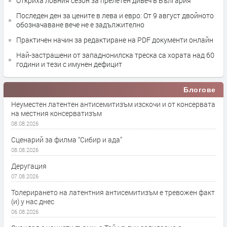
Откриха ловния сезон за прелетен дивеч в България
Последен ден за цените в лева и евро: От 9 август двойното
обозначаване вече не е задължително
Практичен начин за редактиране на PDF документи онлайн
Най-застрашени от западнонилска треска са хората над 60
години и тези с имунен дефицит
Блогове
Неуместен латентен антисемитизъм изскочи и от консервата
на местния консерватизъм
08.08.2026
Сценарий за филма “Сибир и ада”
08.08.2026
Деругация
07.08.2026
Толерирането на латентния антисемитизъм е тревожен факт
(и) у нас днес
06.08.2026