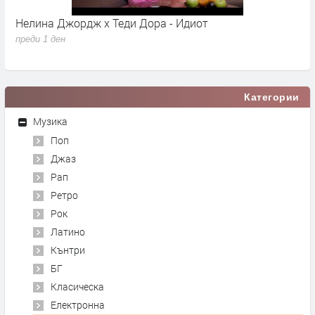
Нелина Джордж x Теди Дора - Идиот
Y
преди 1 ден
п
Категории
Музика
Поп
Джаз
Рап
Ретро
Рок
Латино
Кънтри
БГ
Класическа
Електронна