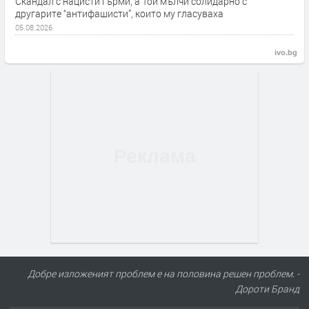
Скандал с нацисти гърми, а Той мълчи солидарно с
другарите “антифашисти”, които му гласуваха
05.08.2026
ivo.bg
Добре изложеният проблем е на половина решен проблем. -
Дороти Бранд