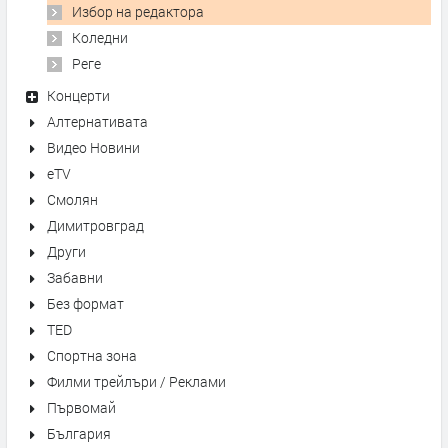
Избор на редактора
Коледни
Реге
Концерти
Алтернативата
Видео Новини
eTV
Смолян
Димитровград
Други
Забавни
Без формат
TED
Спортна зона
Филми трейлъри / Реклами
Първомай
България