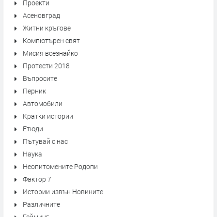
Проекти
Асеновград
Житни кръгове
Компютърен свят
Мисия всезнайко
Протести 2018
Въпросите
Перник
Автомобили
Кратки истории
Етюди
Пътувай с нас
Наука
Неопитомените Родопи
Фактор 7
Истории извън Новините
Различните
Гейминг