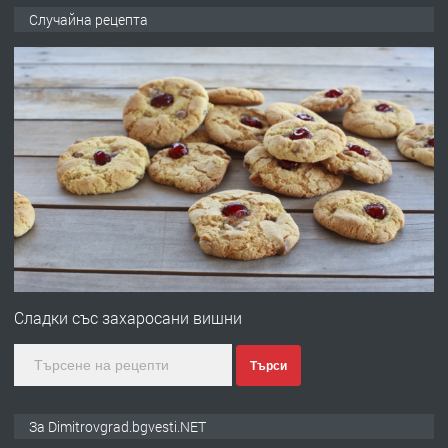
ПРЕДЛАГА
Копаене на канали шахти септични
Случайна рецепта
ями
преди 11 месеца
ПРЕДЛАГА
Отпушване на канали тоалетни
вертикални щрангове
преди 11 месеца
ПРЕДЛАГА
Онлайн магазин за всички!
Сладки със захаросани вишни
Търси
преди 11 месеца
ПРЕДЛАГА
Курс Помощник-възпитател
За Dimitrovgrad.bgvesti.NET