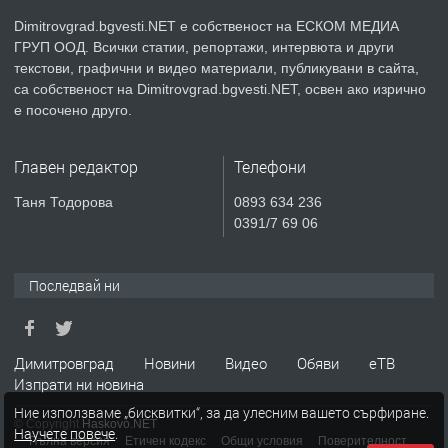
Dimitrovgrad.bgvesti.NET е собственост на ЕСКОМ МЕДИА
ГРУП ООД. Всички статии, репортажи, интервюта и други
преди 2 месеца
текстови, графични и видео материали, публикувани в сайта,
са собственост на Dimitrovgrad.bgvesti.NET, освен ако изрично
ПРЕДЛАГА
Къща в Странско
е посочено друго.
Главен редактор
Телефони
преди 4 месеца
Таня Тодорова
0893 634 236
0391/7 69 06
ПРЕДЛАГА
Професионални курсове
Последвай ни
преди 4 месеца
Димитровград
Новини
Видео
Обяви
еТВ
ПРЕДЛАГА
Ремонтирана къща в с. Ябълково,
Изпрати ни новина
община Димитровград, обл. Хасково
Ние използваме „бисквитки“, за да улесним вашето сърфиране.
© Copyright
Haskovo.NET
Научете повече
.
Пълна версия
Етичен кодекс
Общи условия
Поверителност