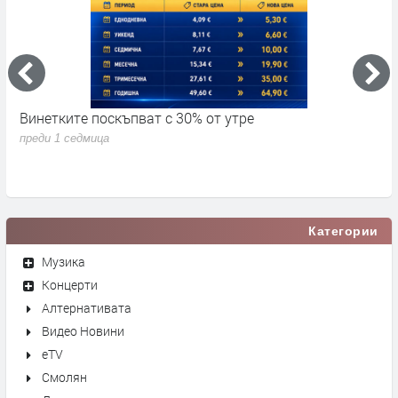
Винетките поскъпват с 30% от утре
3
д
преди 1 седмица
п
Категории
Музика
Концерти
Алтернативата
Видео Новини
eTV
Смолян