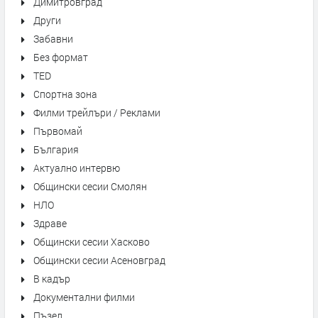
Димитровград
Други
Забавни
Без формат
TED
Спортна зона
Филми трейлъри / Реклами
Първомай
България
Актуално интервю
Общински сесии Смолян
НЛО
Здраве
Общински сесии Хасково
Общински сесии Асеновград
В кадър
Документални филми
Пъзел