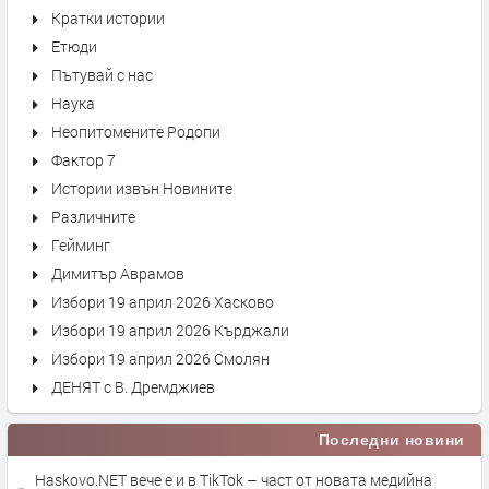
Кратки истории
Етюди
Пътувай с нас
Наука
Неопитомените Родопи
Фактор 7
Истории извън Новините
Различните
Гейминг
Димитър Аврамов
Избори 19 април 2026 Хасково
Избори 19 април 2026 Кърджали
Избори 19 април 2026 Смолян
ДЕНЯТ с В. Дремджиев
Последни новини
Haskovo.NET вече е и в TikTok – част от новата медийна