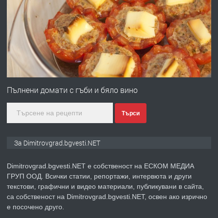
ПРЕДЛАГА
Отпушване на канали тоалетни
вертикални щрангове
преди 11 месеца
ПРЕДЛАГА
Онлайн магазин за всички!
Пълнени домати с гъби и бяло вино
Търси
преди 11 месеца
ПРЕДЛАГА
Курс Помощник-възпитател
За Dimitrovgrad.bgvesti.NET
Dimitrovgrad.bgvesti.NET е собственост на ЕСКОМ МЕДИА
ГРУП ООД. Всички статии, репортажи, интервюта и други
преди 2 месеца
текстови, графични и видео материали, публикувани в сайта,
са собственост на Dimitrovgrad.bgvesti.NET, освен ако изрично
ПРЕДЛАГА
Къща в Странско
е посочено друго.