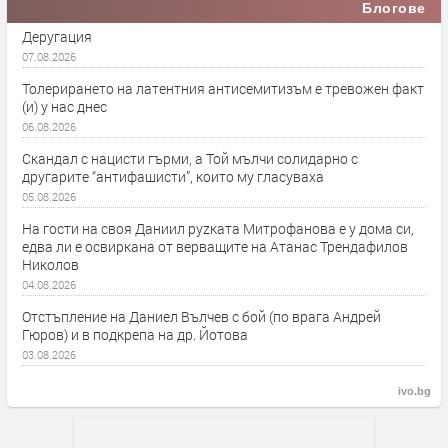
Блогове
Деругация
07.08.2026
Толерирането на латентния антисемитизъм е тревожен факт
(и) у нас днес
06.08.2026
Скандал с нацисти гърми, а Той мълчи солидарно с
другарите “антифашисти”, които му гласуваха
05.08.2026
На гости на своя Даниил руzката Митрофанова е у дома си,
едва ли е освиркана от верващите на Атанас Трендафилов
Николов
04.08.2026
Отстъпление на Даниел Вълчев с бой (по врага Андрей
Гюров) и в подкрепа на др. Йотова
03.08.2026
ivo.bg