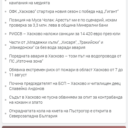
кампания на медията
ОФК „Хасково“ стартира новия сезон с победа над „Гигант“
Позиция на Муса Чолак: Арестът ми е по сценарий, искам
проверка за 3,3 млн. лева в община Минерални бани
РИОСВ – Хасково наложи санкции за 14 420 евро през юли
Части от „Младежки хълм“, „Хисаря“, „Тракийски“ и
„Македонски“ са без вода заради авария
Поредната авария в Хасково – този път на водопровода от
ПС „Източна зона“
Обявиха екстремен риск от пожари в област Хасково от 7 до
11 август
Почина председателят на БСП – Хасково и читалищен деец
Славейко Андонов
Съдът в Хасково не пусна обвиняем за опит за контрабанда
на кокаин и злато
Откраднатата кола на кмета на Пъстрогор е открита в
Северозападна България