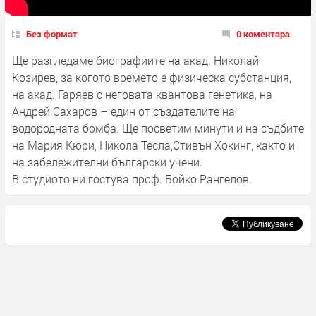
Без формат
0 коментара
Ще разгледаме биографиите на акад. Николай
Козирев, за когото времето е физическа субстанция,
на акад. Гаряев с неговата квантова генетика, на
Андрей Сахаров – един от създателите на
водородната бомба. Ще посветим минути и на съдбите
на Мария Кюри, Никола Тесла,Стивън Хокинг, както и
на забележителни български учени.
В студиото ни гостува проф. Бойко Рангелов.