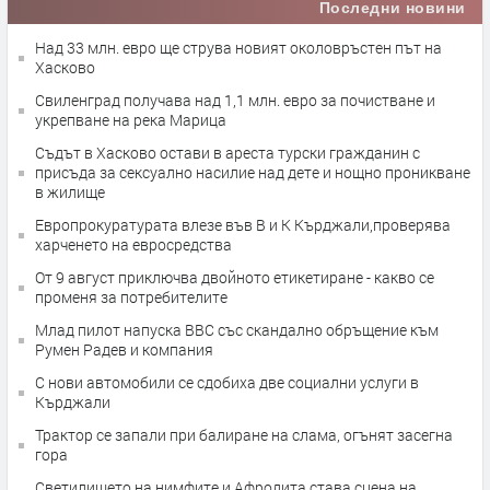
Последни новини
Над 33 млн. евро ще струва новият околовръстен път на
Хасково
Свиленград получава над 1,1 млн. евро за почистване и
укрепване на река Марица
Съдът в Хасково остави в ареста турски гражданин с
присъда за сексуално насилие над дете и нощно проникване
в жилище
Европрокуратурата влезе във В и К Кърджали,проверява
харченето на евросредства
От 9 август приключва двойното етикетиране - какво се
променя за потребителите
Млад пилот напуска ВВС със скандално обръщение към
Румен Радев и компания
С нови автомобили се сдобиха две социални услуги в
Кърджали
Трактор се запали при балиране на слама, огънят засегна
гора
Светилището на нимфите и Афродита става сцена на