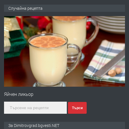
ПРЕДЛАГА
Копаене на канали шахти септични
Случайна рецепта
ями
преди 11 месеца
ПРЕДЛАГА
Отпушване на канали тоалетни
вертикални щрангове
преди 11 месеца
ПРЕДЛАГА
Онлайн магазин за всички!
Яйчен ликьор
Търси
преди 11 месеца
ПРЕДЛАГА
Курс Помощник-възпитател
За Dimitrovgrad.bgvesti.NET