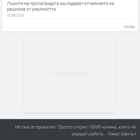
Лъжите на пропагандата им издават отчаянието на
рашиzма от реалността
02.08.2026
ivo.bg
Не съм се провалил. Просто открих 10000 начина, които не
вършат работа. - Томас Едисън