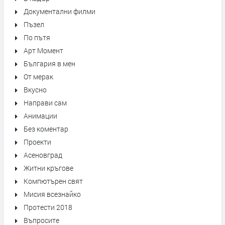
Документални филми
Пъзел
По пътя
Арт Момент
България в мен
От мерак
Вкусно
Направи сам
Анимации
Без коментар
Проекти
Асеновград
Житни кръгове
Компютърен свят
Мисия всезнайко
Протести 2018
Въпросите