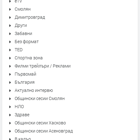
eTV
Смолян
Димитровград
Други
Забавни
Без формат
TED
Спортна зона
Филми трейлъри / Реклами
Първомай
България
Актуално интервю
Общински сесии Смолян
НЛО
Здраве
Общински сесии Хасково
Общински сесии Асеновград
В кадър