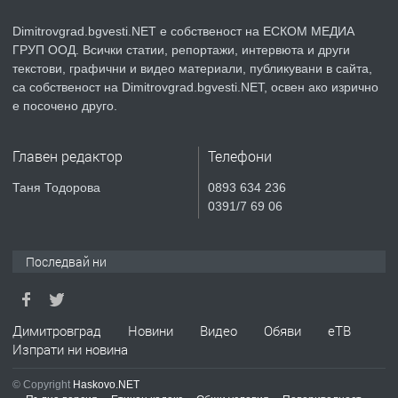
Dimitrovgrad.bgvesti.NET е собственост на ЕСКОМ МЕДИА
ГРУП ООД. Всички статии, репортажи, интервюта и други
преди 2 месеца
текстови, графични и видео материали, публикувани в сайта,
са собственост на Dimitrovgrad.bgvesti.NET, освен ако изрично
ПРЕДЛАГА
Къща в Странско
е посочено друго.
Главен редактор
Телефони
преди 4 месеца
Таня Тодорова
0893 634 236
0391/7 69 06
ПРЕДЛАГА
Професионални курсове
Последвай ни
преди 4 месеца
Димитровград
Новини
Видео
Обяви
еТВ
ПРЕДЛАГА
Ремонтирана къща в с. Ябълково,
Изпрати ни новина
община Димитровград, обл. Хасково
© Copyright
Haskovo.NET