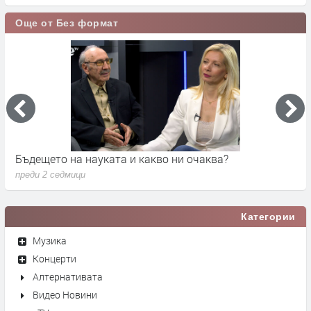
Още от Без формат
Бъдещето на науката и какво ни очаква?
Д
преди 2 седмици
п
Категории
Музика
Концерти
Алтернативата
Видео Новини