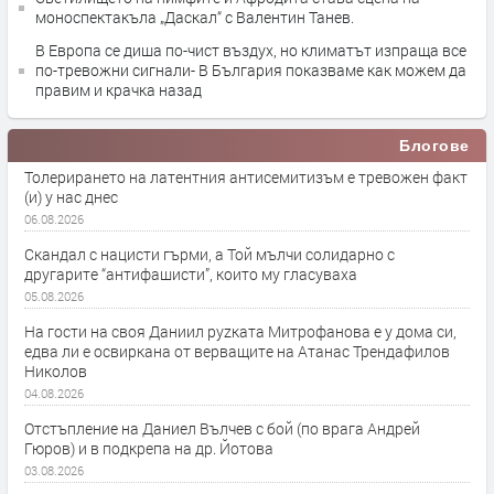
моноспектакъла „Даскал“ с Валентин Танев.
В Европа се диша по-чист въздух, но климатът изпраща все
по-тревожни сигнали- В България показваме как можем да
правим и крачка назад
Блогове
Толерирането на латентния антисемитизъм е тревожен факт
(и) у нас днес
06.08.2026
Скандал с нацисти гърми, а Той мълчи солидарно с
другарите “антифашисти”, които му гласуваха
05.08.2026
На гости на своя Даниил руzката Митрофанова е у дома си,
едва ли е освиркана от верващите на Атанас Трендафилов
Николов
04.08.2026
Отстъпление на Даниел Вълчев с бой (по врага Андрей
Гюров) и в подкрепа на др. Йотова
03.08.2026