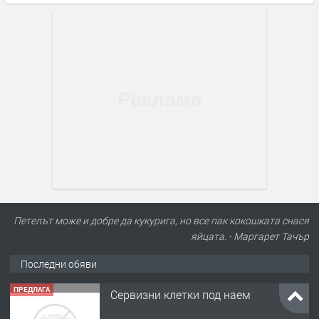
Петелът може и добре да кукурига, но все пак кокошката снася
яйцата. - Маргарет Тачър
Последни обяви
ПРЕДЛАГА
Сервизни клетки под наем