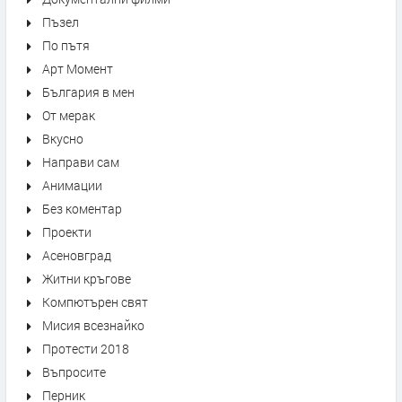
Пъзел
По пътя
Арт Момент
България в мен
От мерак
Вкусно
Направи сам
Анимации
Без коментар
Проекти
Асеновград
Житни кръгове
Компютърен свят
Мисия всезнайко
Протести 2018
Въпросите
Перник