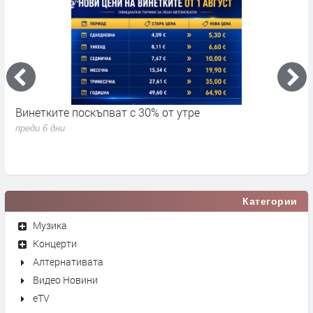
Винетките поскъпват с 30% от утре
3
д
преди 6 дни
п
Категории
Музика
Концерти
Алтернативата
Видео Новини
eTV