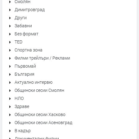
Смолян
Димитровград
Други
Забавни
Без формат
TED
Спортна зона
Филми трейлъри / Реклами
Първомай
България
Актуално интервю
Общински сесии Смолян
НЛО
Здраве
Общински сесии Хасково
Общински сесии Асеновград
В кадър
Документални филми