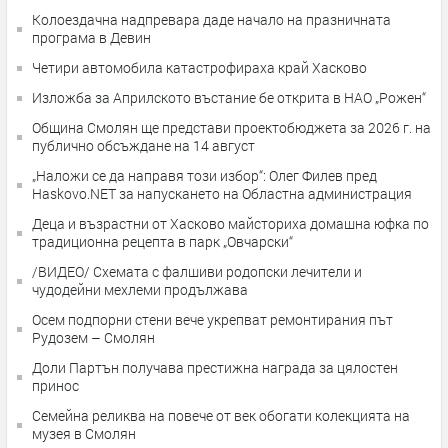
Колоездачна надпревара даде начало на празничната
програма в Девин
Четири автомобила катастрофираха край Хасково
Изложба за Априлското въстание бе открита в НАО „Рожен“
Община Смолян ще представи проектобюджета за 2026 г. на
публично обсъждане на 14 август
„Наложи се да направя този избор“: Олег Филев пред
Haskovo.NET за напускането на Областна администрация
Деца и възрастни от Хасково майсториха домашна юфка по
традиционна рецепта в парк „Овчарски“
/ВИДЕО/ Схемата с фалшиви родопски лечители и
чудодейни мехлеми продължава
Осем подпорни стени вече укрепват ремонтирания път
Рудозем – Смолян
Доли Партън получава престижна награда за цялостен
принос
Семейна реликва на повече от век обогати колекцията на
музея в Смолян