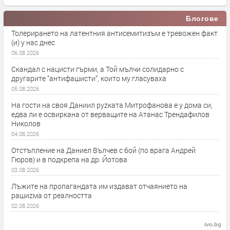
Блогове
Толерирането на латентния антисемитизъм е тревожен факт
(и) у нас днес
06.08.2026
Скандал с нацисти гърми, а Той мълчи солидарно с
другарите “антифашисти”, които му гласуваха
05.08.2026
На гости на своя Даниил руzката Митрофанова е у дома си,
едва ли е освиркана от верващите на Атанас Трендафилов
Николов
04.08.2026
Отстъпление на Даниел Вълчев с бой (по врага Андрей
Гюров) и в подкрепа на др. Йотова
03.08.2026
Лъжите на пропагандата им издават отчаянието на
рашиzма от реалността
02.08.2026
ivo.bg