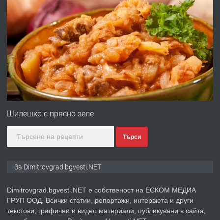
преди 11 месеца
ПРЕДЛАГА
Отпушване на канали тоалетни
вертикални щрангове
преди 11 месеца
ПРЕДЛАГА
Онлайн магазин за всички!
Шилешко с прясно зеле
Търси
преди 11 месеца
ПРЕДЛАГА
Курс Помощник-възпитател
За Dimitrovgrad.bgvesti.NET
Dimitrovgrad.bgvesti.NET е собственост на ЕСКОМ МЕДИА
ГРУП ООД. Всички статии, репортажи, интервюта и други
преди 2 месеца
текстови, графични и видео материали, публикувани в сайта,