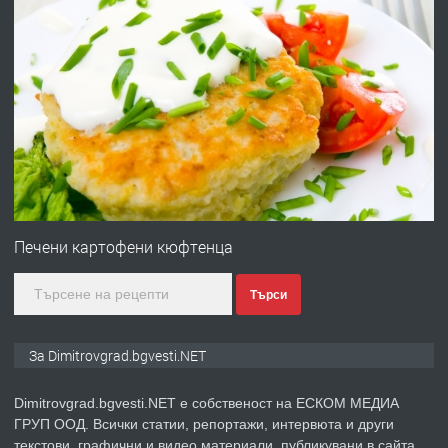
преди 11 месеца
ПРЕДЛАГА
Отпушване на канали тоалетни
вертикални щрангове
преди 11 месеца
ПРЕДЛАГА
Онлайн магазин за всички!
Печени картофени кюфтенца
Търси
преди 11 месеца
ПРЕДЛАГА
Курс Помощник-възпитател
За Dimitrovgrad.bgvesti.NET
Dimitrovgrad.bgvesti.NET е собственост на ЕСКОМ МЕДИА
ГРУП ООД. Всички статии, репортажи, интервюта и други
преди 2 месеца
текстови, графични и видео материали, публикувани в сайта,