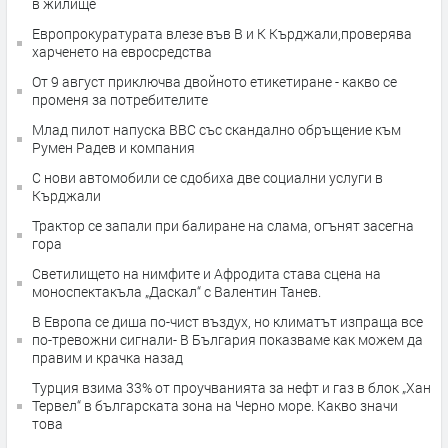
в жилище
Европрокуратурата влезе във В и К Кърджали,проверява
харченето на евросредства
От 9 август приключва двойното етикетиране - какво се
променя за потребителите
Млад пилот напуска ВВС със скандално обръщение към
Румен Радев и компания
С нови автомобили се сдобиха две социални услуги в
Кърджали
Трактор се запали при балиране на слама, огънят засегна
гора
Светилището на нимфите и Афродита става сцена на
моноспектакъла „Даскал“ с Валентин Танев.
В Европа се диша по-чист въздух, но климатът изпраща все
по-тревожни сигнали- В България показваме как можем да
правим и крачка назад
Турция взима 33% от проучванията за нефт и газ в блок „Хан
Тервел“ в българската зона на Черно море. Какво значи
това