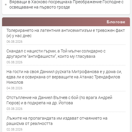
Вярващи в Хасково посрещнаха Преображение Господне с
освещаване на първото грозде
Блогове
Толерирането на латентния антисемитизъм е тревожен факт
(и) у нас днес
06.08.2026
Скандал с нацисти гърми, а Той мълчи солидарно с
другарите “антифашисти”, които му гласуваха
05.08.2026
На гости на своя Даниил руzката Митрофанова е у дома си,
едва ли е освиркана от верващите на Атанас Трендафилов
Николов
04.08.2026
Отстъпление на Даниел Вълчев с бой (по врага Андрей
Гюров) и в подкрепа на др. Йотова
03.08.2026
Лъжите на пропагандата им издават отчаянието на
рашиzма от реалността
02.08.2026