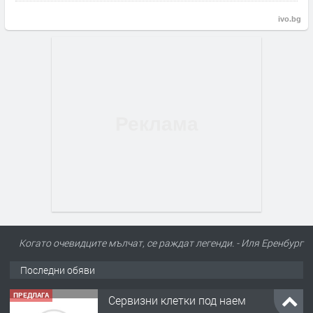
ivo.bg
Когато очевидците мълчат, се раждат легенди. - Иля Еренбург
Последни обяви
ПРЕДЛАГА
Сервизни клетки под наем