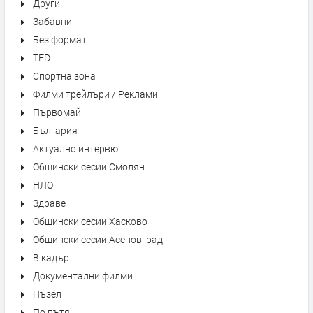
Други
Забавни
Без формат
TED
Спортна зона
Филми трейлъри / Реклами
Първомай
България
Актуално интервю
Общински сесии Смолян
НЛО
Здраве
Общински сесии Хасково
Общински сесии Асеновград
В кадър
Документални филми
Пъзел
По пътя