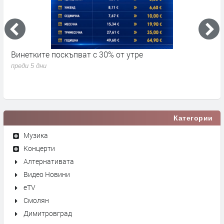
Винетките поскъпват с 30% от утре
3
д
преди 5 дни
п
Категории
Музика
Концерти
Алтернативата
Видео Новини
eTV
Смолян
Димитровград