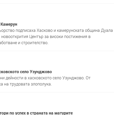
, Камерун
ьорство подписаха Хасково и камерунската община Дуала
в новооткрития Център за високи постижения в
ботване и строителство.
асковското село Узунджово
и дейности в хасковското село Узунджово. От
а на трудовата злополука.
ори по успех в страната на матурите