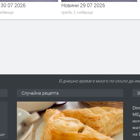
29 07 2026
Новини 28 07 2027
седмица
преди 1 седмица
В днешно време е много по-скъпо да и
Случайна рецепта
З
Dim
МЕД
инт
мат
на 
еца