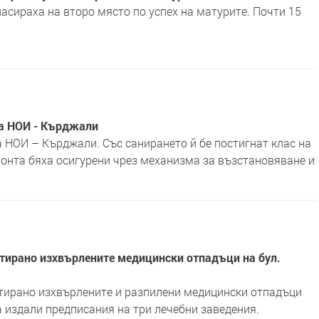
асираха на второ място по успех на матурите. Почти 15
на НОИ - Кърджали
 НОИ – Кърджали. Със санирането й бе постигнат клас на
монта бяха осигурени чрез механизма за възстановяване и
нтирано изхвърлените медицински отпадъци на бул.
тирано изхвърлените и разпилени медицински отпадъци
са издали предписания на три лечебни заведения.