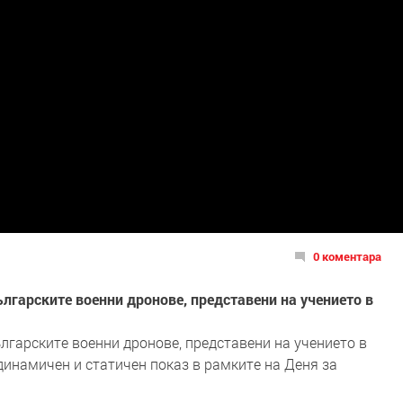
0 коментара
лгарските военни дронове, представени на учението в
лгарските военни дронове, представени на учението в
динамичен и статичен показ в рамките на Деня за