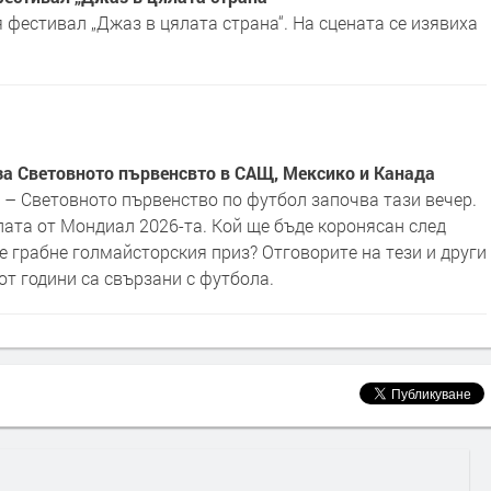
фестивал „Джаз в цялата страна“. На сцената се изявиха
за Световното първенсвто в САЩ, Мексико и Канада
 – Световното първенство по футбол започва тази вечер.
лата от Мондиал 2026-та. Кой ще бъде коронясан след
ще грабне голмайсторския приз? Отговорите на тези и други
от години са свързани с футбола.