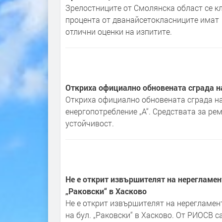
Зрелостниците от Смолянска област се кл
процента от дванайсетокласниците имат
отлични оценки на изпитите.
Откриха официално обновената сграда 
Откриха официално обновената сграда на
енергопотребление „А“. Средствата за ре
устойчивост.
Не е открит извършителят на нерегламе
„Раковски“ в Хасково
Не е открит извършителят на нерегламен
на бул. „Раковски“ в Хасково. От РИОСВ 