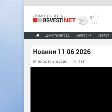
°C
27
Димитровград
България
Светът
Новини 11 06 2026
00:00, 11 юни 2026 г.
1531