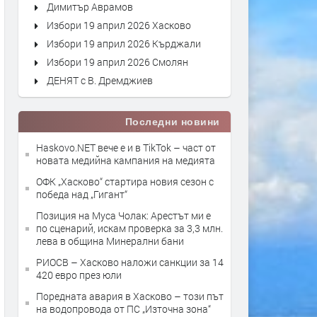
Димитър Аврамов
Избори 19 април 2026 Хасково
Избори 19 април 2026 Кърджали
Избори 19 април 2026 Смолян
ДЕНЯТ с В. Дремджиев
Последни новини
Haskovo.NET вече е и в TikTok – част от
новата медийна кампания на медията
ОФК „Хасково“ стартира новия сезон с
победа над „Гигант“
Позиция на Муса Чолак: Арестът ми е
по сценарий, искам проверка за 3,3 млн.
лева в община Минерални бани
РИОСВ – Хасково наложи санкции за 14
420 евро през юли
Поредната авария в Хасково – този път
на водопровода от ПС „Източна зона“