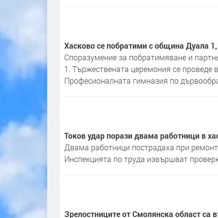
Хасково се побратими с община Дуала 1
Споразумение за побратимяване и партн
1. Тържествената церемония се проведе 
Професионалната гимназия по дървообра
Токов удар порази двама работници в х
Двама работници пострадаха при ремонтн
Инспекцията по труда извършват проверк
Зрелостниците от Смолянска област са вт