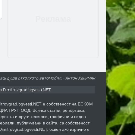
Новини 27 07 2026
Новини 24 07 2026
преди 1 седмица
преди 2 седмици
маш душа отколкото автомобил. - Антон Хекимян
а Dimitrovgrad.bgvesti.NET
itrovgrad.bgvesti.NET е собственост на ЕСКОМ
ИА ГРУП ООД. Всички статии, репортажи,
ервюта и други текстови, графични и видео
ериали, публикувани в сайта, са собственост
Dimitrovgrad.bgvesti.NET, освен ако изрично е