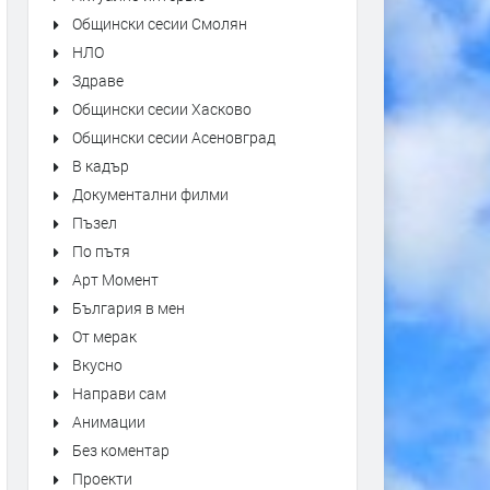
Общински сесии Смолян
НЛО
Здраве
Общински сесии Хасково
Общински сесии Асеновград
В кадър
Документални филми
Пъзел
По пътя
Арт Момент
България в мен
От мерак
Вкусно
Направи сам
Анимации
Без коментар
Проекти