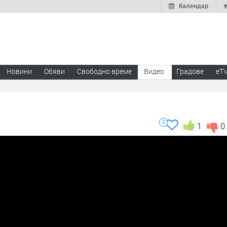
Календар
Новини
Обяви
Свободно време
Видео
Градове
eT
0
1
0