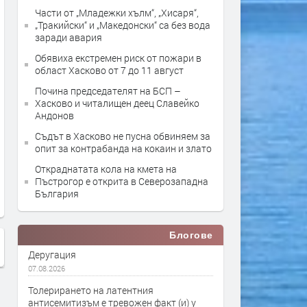
Части от „Младежки хълм“, „Хисаря“,
„Тракийски“ и „Македонски“ са без вода
заради авария
Обявиха екстремен риск от пожари в
област Хасково от 7 до 11 август
Почина председателят на БСП –
Хасково и читалищен деец Славейко
Андонов
Съдът в Хасково не пусна обвиняем за
опит за контрабанда на кокаин и злато
Откраднатата кола на кмета на
Пъстрогор е открита в Северозападна
България
Блогове
Деругация
07.08.2026
Толерирането на латентния
антисемитизъм е тревожен факт (и) у