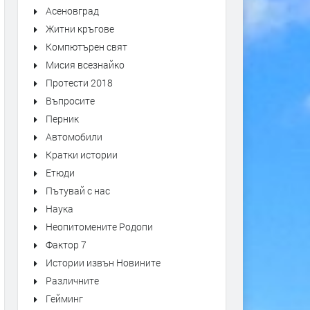
Асеновград
Житни кръгове
Компютърен свят
Мисия всезнайко
Протести 2018
Въпросите
Перник
Автомобили
Кратки истории
Етюди
Пътувай с нас
Наука
Неопитомените Родопи
Фактор 7
Истории извън Новините
Различните
Гейминг