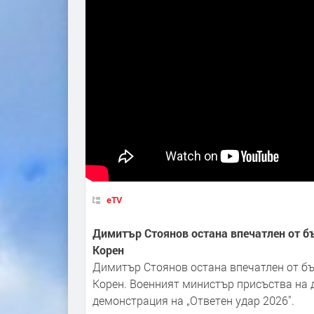
eTV
Димитър Стоянов остана впечатлен от бъ
Корен
Димитър Стоянов остана впечатлен от бъ
Корен. Военният министър присъства на 
демонстрация на „Ответен удар 2026″.