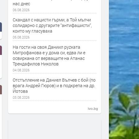
нас днес
06.08.2026
Скандал с нацисти гърми, а Той мълчи
солидарно с другарите “антифашисти”,
които му гласуваха
05.08.2026
На гости на своя Даниил руzката
Митрофанова е у дома си, едва ли е
освиркана от верващите на Атанас
Трендафилов Николов
04.08.2026
Отстъпление на Даниел Вълчев с бой (по
врага Андрей Гюров) и в подкрепа на др.
Йотова
03.08.2026
ivo.bg