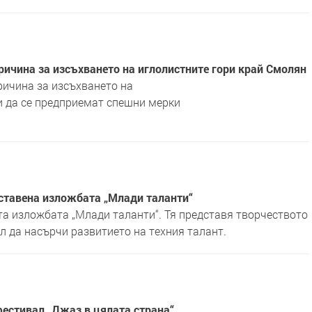
ричина за изсъхването на иглолистните гори край Смолян
ричина за изсъхването на
и да се предприемат спешни мерки
ставена изложбата „Млади таланти“
а изложбата „Млади таланти“. Тя представя творчеството
ел да насърчи развитието на техния талант.
фестивал „Джаз в цялата страна“