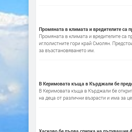
Промяната в климата и вредителите са п
Промяната в климата и вредителите са п
иглолистните гори край Смолян. Предсто
за възстановяването им.
В Керимовата къща в Кърджали бе пред
В Керимовата къща в Кърджали бе открит
на деца от различни възрасти и има за ц
Хасково бе първа спирка на пътуващия 