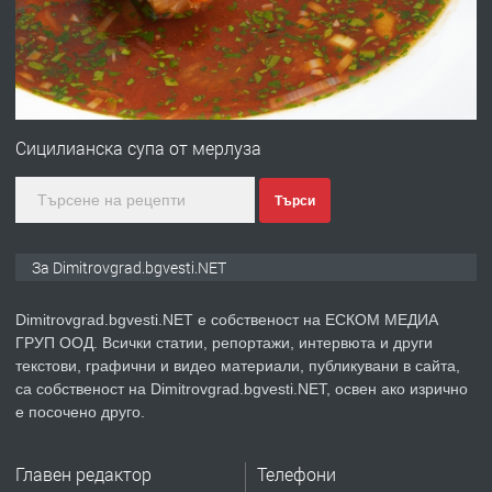
преди 11 месеца
ПРЕДЛАГА
Онлайн магазин за всички!
Сицилианска супа от мерлуза
Търси
преди 11 месеца
ПРЕДЛАГА
Курс Помощник-възпитател
За Dimitrovgrad.bgvesti.NET
Dimitrovgrad.bgvesti.NET е собственост на ЕСКОМ МЕДИА
ГРУП ООД. Всички статии, репортажи, интервюта и други
преди 2 месеца
текстови, графични и видео материали, публикувани в сайта,
са собственост на Dimitrovgrad.bgvesti.NET, освен ако изрично
ПРЕДЛАГА
Къща в Странско
е посочено друго.
Главен редактор
Телефони