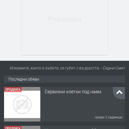
Илюзиите, както и зъбите, се губят с възрастта. - Сидни Смит
Последни обяви
ПРЕДЛАГА
Сервизни клетки под наем
преди 2 седмици
ПРЕДЛАГА