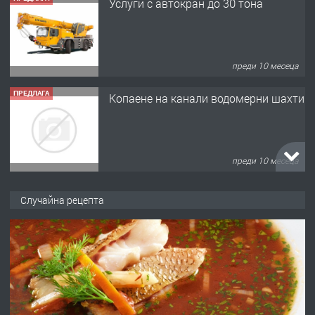
Услуги с автокран до 30 тона
преди 10 месеца
ПРЕДЛАГА
Копаене на канали водомерни шахти
преди 10 месеца
ПРЕДЛАГА
Копаене на канали шахти септични
Случайна рецепта
ями
преди 11 месеца
ПРЕДЛАГА
Отпушване на канали тоалетни
вертикални щрангове