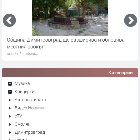
 -
Община Димитровград ще разширява и обновява
Б
местния зоокът
п
преди 1 седмица
п
Категории
Музика
Концерти
Алтернативата
Видео Новини
eTV
Смолян
Димитровград