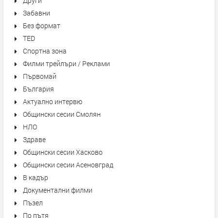
Други
Забавни
Без формат
TED
Спортна зона
Филми трейлъри / Реклами
Първомай
България
Актуално интервю
Общински сесии Смолян
НЛО
Здраве
Общински сесии Хасково
Общински сесии Асеновград
В кадър
Документални филми
Пъзел
По пътя