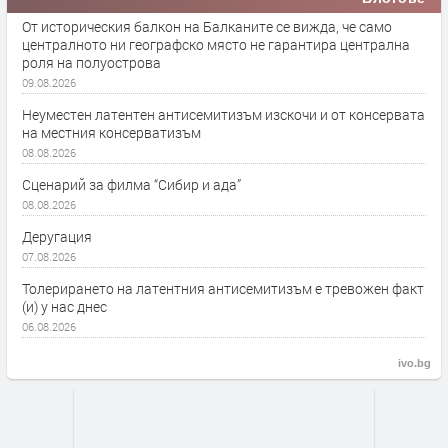
От историческия балкон на Балканите се вижда, че само
централното ни географско място не гарантира централна
роля на полуострова
09.08.2026
Неуместен латентен антисемитизъм изскочи и от консервата
на местния консерватизъм
08.08.2026
Сценарий за филма “Сибир и ада”
08.08.2026
Деругация
07.08.2026
Толерирането на латентния антисемитизъм е тревожен факт
(и) у нас днес
06.08.2026
ivo.bg