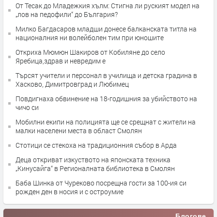
От Тесак до Младежкия хълм: Стигна ли руският модел на
„лов на педофили“ до България?
Милко Багдасаров младши донесе балканската титла на
националния ни волейболен тим при юношите
Откриха Мюмюн Шакиров от Кобиляне до село
Яребица,здрав и невредим е
Търсят учители и персонал в училища и детска градина в
Хасково, Димитровград и Любимец
Повдигнаха обвинение на 18-годишния за убийството на
чичо си
Мобилни екипи на полицията ще се срещнат с жители на
малки населени места в област Смолян
Стотици се стекоха на традиционния събор в Арда
Деца откриват изкуството на японската техника
„Кинусайга“ в Регионалната библиотека в Смолян
Баба Шинка от Чуреково посрещна гости за 100-ия си
рожден ден в носия и с остроумие
Блогове