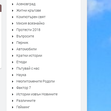
Асеновград
Житни кръгове
Компютърен свят
Мисия всезнайко
Протести 2018
Въпросите
Перник
Автомобили
АЛТЕРНАТИВАТА С КАЛИН
АЛТЕРНАТИВАТА С ИЛИЯ
Кратки истории
МАНОЛОВ | 01.07.2026
ВАСИЛЕВ | 29.06.2026
Етюди
преди 1 месец
преди 1 месец
Пътувай с нас
Наука
Неопитомените Родопи
Фактор 7
Истории извън Новините
Различните
Гейминг