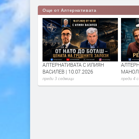
Още от Алтернативата
А С ИЛИЯН
АЛТЕРНАТИВАТА С ИЛИЯН
АЛТЕРН
6.2026
ВАСИЛЕВ | 10.07.2026
МАНОЛО
преди 3 седмици
преди 4 