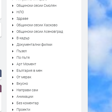
Общински сесии Смолян
НЛО
Здраве
Общински сесии Хасково
Общински сесии Асеновград
В кадър
Документални филми
Пъзел
По пътя
Арт Момент
България в мен
От мерак
Вкусно
Направи сам
Анимации
Без коментар
Проекти