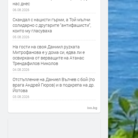
нас днес
06.08.2026
Скандал с нацисти гърми, а Той мълчи
солидарно с другарите “антифашисти”,
които му гласуваха
05.08.2026
На гости на своя Даниил руzката
Митрофанова е у дома си, едва ли е
освиркана от верващите на Атанас
Трендафилов Николов
04.08.2026
Отстъпление на Даниел Вълчев с бой (по
врага Андрей Гюров) и в подкрепа на др.
Йотова
03.08.2026
ivo.bg