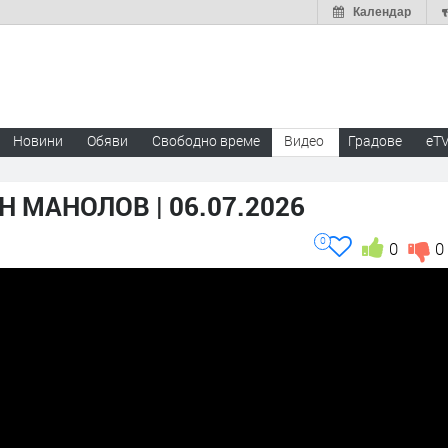
Календар
Новини
Обяви
Свободно време
Видео
Градове
eT
 МАНОЛОВ | 06.07.2026
0
0
0