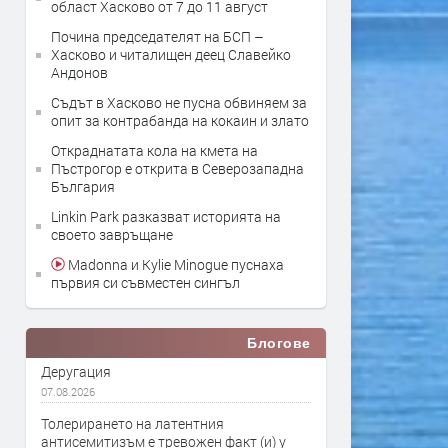
област Хасково от 7 до 11 август
Почина председателят на БСП –
Хасково и читалищен деец Славейко
Андонов
Съдът в Хасково не пусна обвиняем за
опит за контрабанда на кокаин и злато
Откраднатата кола на кмета на
Пъстрогор е открита в Северозападна
България
Linkin Park разказват историята на
своето завръщане
Madonna и Kylie Minogue пуснаха
първия си съвместен сингъл
Блогове
Деругация
07.08.2026
Толерирането на латентния
антисемитизъм е тревожен факт (и) у