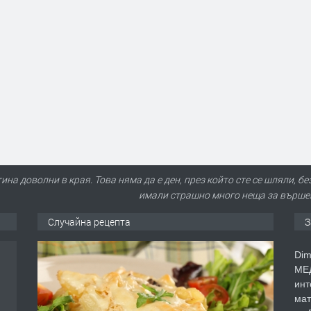
тина доволни в края. Това няма да е ден, през който сте се шляли, бе
имали страшно много неща за вършене
Случайна рецепта
З
Dim
МЕД
инт
мат