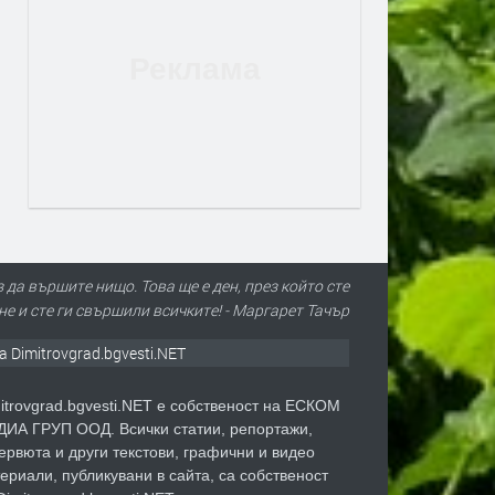
з да вършите нищо. Това ще е ден, през който сте
 и сте ги свършили всичките! - Маргарет Тачър
а Dimitrovgrad.bgvesti.NET
itrovgrad.bgvesti.NET е собственост на ЕСКОМ
ИА ГРУП ООД. Всички статии, репортажи,
ервюта и други текстови, графични и видео
ериали, публикувани в сайта, са собственост