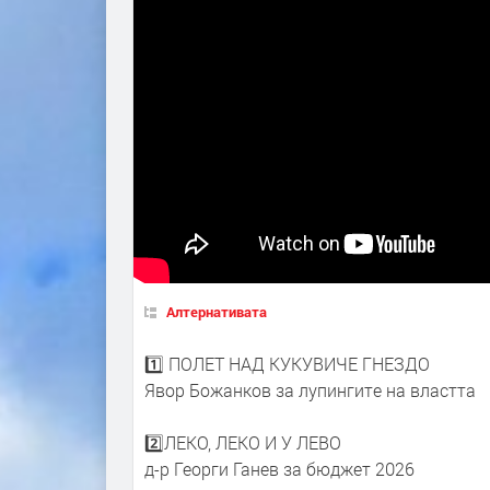
Алтернативата
1️⃣ ПОЛЕТ НАД КУКУВИЧЕ ГНЕЗДО
Явор Божанков за лупингите на властта
2️⃣ЛЕКО, ЛЕКО И У ЛЕВО
д-р Георги Ганев за бюджет 2026