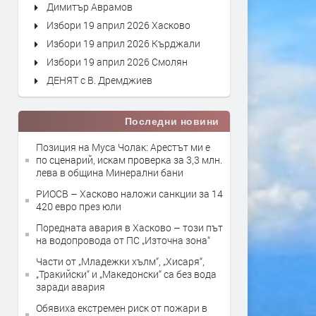
Димитър Аврамов
Избори 19 април 2026 Хасково
Избори 19 април 2026 Кърджали
Избори 19 април 2026 Смолян
ДЕНЯТ с В. Дремджиев
Последни новини
Позиция на Муса Чолак: Арестът ми е
по сценарий, искам проверка за 3,3 млн.
лева в община Минерални бани
РИОСВ – Хасково наложи санкции за 14
420 евро през юли
Поредната авария в Хасково – този път
на водопровода от ПС „Източна зона“
Части от „Младежки хълм“, „Хисаря“,
„Тракийски“ и „Македонски“ са без вода
заради авария
Обявиха екстремен риск от пожари в