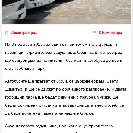
Димитровград
0 Коментара
На 3 ноември 2018г. за един от най-големите в църковни
празници - Архангелова задушница, Община Димитровград
ще осигури два допълнителни безплатни автобусa до нов и
стар гробищeн парк.
Автобусите ще тръгват от 8:30ч. от църковен храм "Свети
Димитър" и ще се движат по обичайното разписание. И двата
гробищни парка ще бъдат озвучени с траурна музика, ще
бъдат осигурени ритуалните за задушницата вино и хляб, за
да бъде почетена паметта на нашите близки.
Архангеловата задушница, наричана още Архангелска