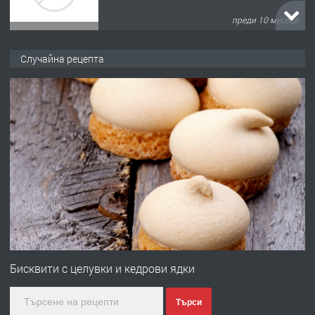
преди 10 месеца
ПРЕДЛАГА
Копаене на канали шахти септични
Случайна рецепта
ями
преди 11 месеца
ПРЕДЛАГА
Отпушване на канали тоалетни
вертикални щрангове
преди 11 месеца
ПРЕДЛАГА
Онлайн магазин за всички!
Бисквити с целувки и кедрови ядки
Търси
преди 11 месеца