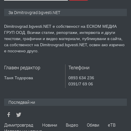
ПРЕДЛАГА
Курс Помощник-възпитател
За Dimitrovgrad.bgvesti.NET
Dimitrovgrad.bgvesti.NET е собственост на ЕСКОМ МЕДИА
ГРУП ООД. Всички статии, репортажи, интервюта и други
преди 2 месеца
текстови, графични и видео материали, публикувани в сайта,
са собственост на Dimitrovgrad.bgvesti.NET, освен ако изрично
ПРЕДЛАГА
Къща в Странско
е посочено друго.
Главен редактор
Телефони
преди 4 месеца
Таня Тодорова
0893 634 236
0391/7 69 06
ПРЕДЛАГА
Професионални курсове
Последвай ни
преди 4 месеца
Димитровград
Новини
Видео
Обяви
еТВ
ПРЕДЛАГА
Ремонтирана къща в с. Ябълково,