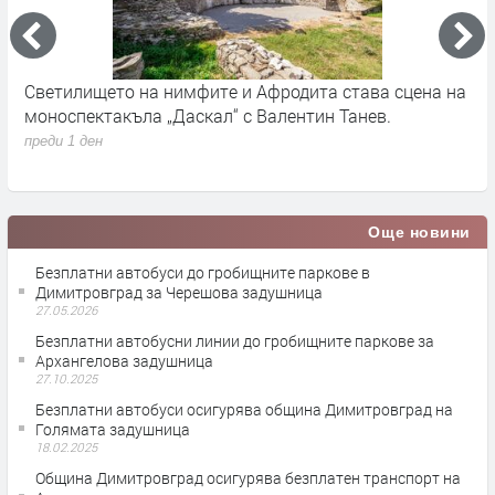
Светилището на нимфите и Афродита става сцена на
Д
моноспектакъла „Даскал“ с Валентин Танев.
п
д
преди 1 ден
п
Още новини
Безплатни автобуси до гробищните паркове в
Димитровград за Черешова задушница
27.05.2026
Безплатни автобусни линии до гробищните паркове за
Архангелова задушница
27.10.2025
Безплатни автобуси осигурява община Димитровград на
Голямата задушница
18.02.2025
Община Димитровград осигурява безплатен транспорт на