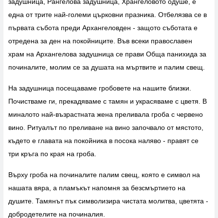
задушница, Рангелова задушница, Хрангеловото одуше, е
една от трите най-големи църковни празника. Отбелязва се в
първата събота преди Архангеловден - защото съботата е
отредена за ден на покойниците. Във всеки православен
храм на Архангелова задушница се прави Обща панихида за
починалите, молим се за душата на мъртвите и палим свещ.
На задушница посещаваме гробовете на нашите близки.
Почистваме ги, прекадяваме с тамян и украсяваме с цветя. В
миналото най-възрастната жена преливала гроба с червено
вино. Ритуалът по преливане на вино започвало от мястото,
където е главата на покойника в посока наляво - правят се
три кръга по края на гроба.
Върху гроба на починалите палим свещ, която е символ на
нашата вяра, а пламъкът напомня за безсмъртието на
душите. Тамянът пък символизира чистата молитва, цветята -
добродетелите на починалия.