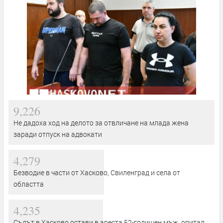
9,226
Не дадоха ход на делото за отвличане на млада жена
заради отпуск на адвокати
4,279
Безводие в части от Хасково, Свиленград и села от
областта
4,235
Съдът в Хасково остави в ареста 52-годишен мъж, опитал