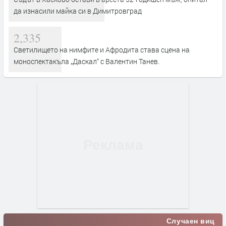
да изнасили майка си в Димитровград
2,335
Светилището на нимфите и Афродита става сцена на
моноспектакъла „Даскал“ с Валентин Танев.
Случаен виц