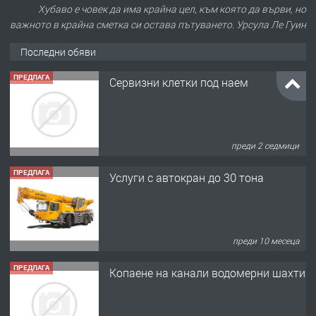
Хубаво е човек да има крайна цел, към която да върви, но
важното в крайна сметка си остава пътуването. Урсула Ле Гуин
Последни обяви
ПРЕДЛАГА
Сервизни клетки под наем
преди 2 седмици
ПРЕДЛАГА
Услуги с автокран до 30 тона
преди 10 месеца
ПРЕДЛАГА
Копаене на канали водомерни шахти