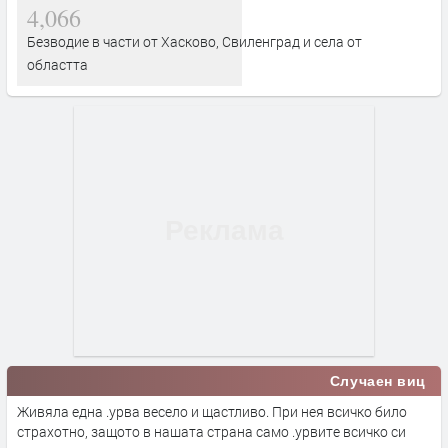
4,066
Безводие в части от Хасково, Свиленград и села от
областта
Случаен виц
Живяла една .урва весело и щастливо. При нея всичко било
страхотно, защото в нашата страна само .урвите всичко си