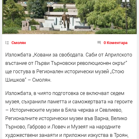
Смолян
0 Коментара
Изложбата „Ковани за свободата. Саби от Априлското
въстание от Първи Търновски революционен окръг“
ще гостува в Регионален исторически музей „Стою
Шишков“ – Смолян.
Изложбата, в чиято подготовка се включват седем
музея, съхранили паметта и саможертвата на героите
– Историческите музеи в Бяла черква и Севлиево,
Регионалните исторически музеи във Варна, Велико
Търново, Габрово и Ловеч и Музеят на народните
художествени занаяти и приложни изкуства в Троян,