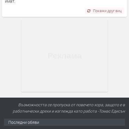
имат.
Покажи друг виц
Възможността се пропуска от повечето хора, защото е в
работнически дрехи и изглежда като работа -Томас Едисън
ПРЕДЛАГА
Сервизни клетки под наем
Последни обяви