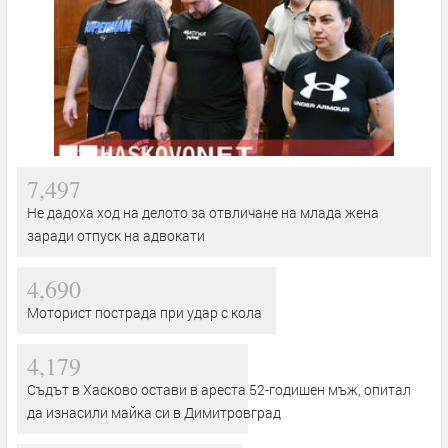
7,497
Не дадоха ход на делото за отвличане на млада жена
заради отпуск на адвокати
4,690
Моторист пострада при удар с кола
4,179
Съдът в Хасково остави в ареста 52-годишен мъж, опитал
да изнасили майка си в Димитровград