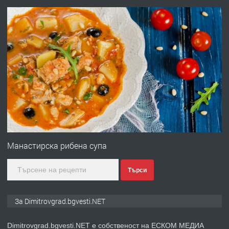
преди 11 месеца
ПРЕДЛАГА
Отпушване на канали тоалетни
вертикални щрангове
преди 11 месеца
ПРЕДЛАГА
Онлайн магазин за всички!
преди 11 месеца
Манастирска рибена супа
ПРЕДЛАГА
Курс Помощник-възпитател
Търси
За Dimitrovgrad.bgvesti.NET
преди 2 месеца
Dimitrovgrad.bgvesti.NET е собственост на ЕСКОМ МЕДИА