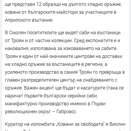
ще представи 12 образци на дългото хладно оръжие,
ковани от българските майстори за участниците в
Априлското въстание.
В Смолян посетителите ще видят саби на въстаници
от Троян и от частни колекции. Сред експонатите е и
наковалня, използвана за изковаването на сабите.
Троян е един от най-значимите центрове на доставки
на хладно оръжие за въстаниците в региона, а
усиленото производство в самия Троян го превръща в
главен разпределителен център на снабдяването с
оръжие. Важен акцент ще бъдат и касатурите (така се
наричат първите български серийни саби,
манифактурно производство именно в Първи
революционен окръг – Габрово).
Куратор на изложбата „Ковани за свободата“ е Виолин