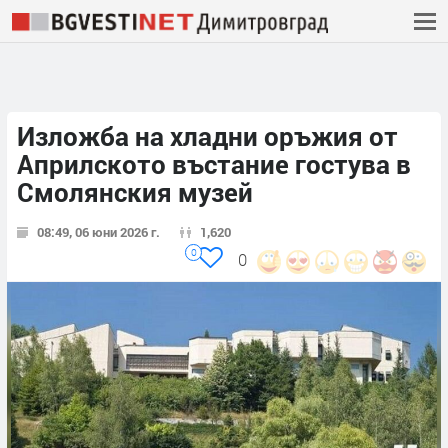
Изложба на хладни оръжия от
Априлското въстание гостува в
Смолянския музей
08:49, 06 юни 2026 г.
1,620
0
0