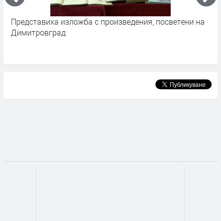
Представиха изложба с произведения, посветени на
Е
Димитровград
Н
п
Х