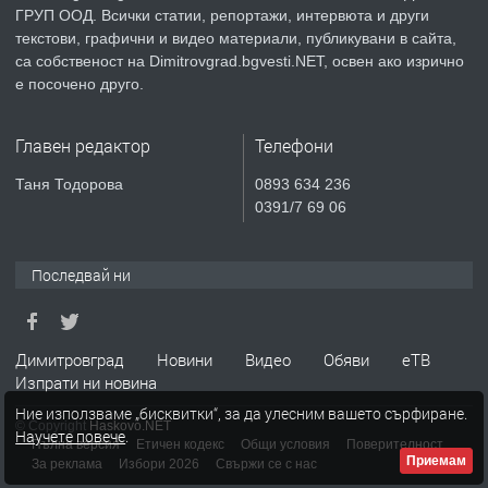
ПРЕДЛАГА
Къща в Странско
ГРУП ООД. Всички статии, репортажи, интервюта и други
текстови, графични и видео материали, публикувани в сайта,
са собственост на Dimitrovgrad.bgvesti.NET, освен ако изрично
е посочено друго.
преди 4 месеца
Главен редактор
Телефони
ПРЕДЛАГА
Професионални курсове
Таня Тодорова
0893 634 236
0391/7 69 06
преди 4 месеца
Последвай ни
ПРЕДЛАГА
Ремонтирана къща в с. Ябълково,
община Димитровград, обл. Хасково
Димитровград
Новини
Видео
Обяви
еТВ
Изпрати ни новина
преди 7 месеца
Ние използваме „бисквитки“, за да улесним вашето сърфиране.
© Copyright
Haskovo.NET
Научете повече
.
ПРЕДЛАГА
Пълна версия
Етичен кодекс
Общи условия
Поверителност
Продавам японска ряпа Дайкон
Приемам
За реклама
Избори 2026
Свържи се с нас