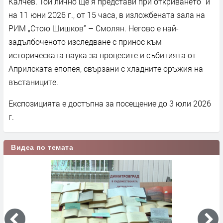
Калчев. Той лично ще я представи при откриването `и
на 11 юни 2026 г., от 15 часа, в изложбената зала на
РИМ „Стою Шишков“ – Смолян. Негово е най-
задълбоченото изследване с принос към
историческата наука за процесите и събитията от
Априлската епопея, свързани с хладните оръжия на
въстаниците.
Експозицията е достъпна за посещение до 3 юли 2026
г.
Видеа по темата