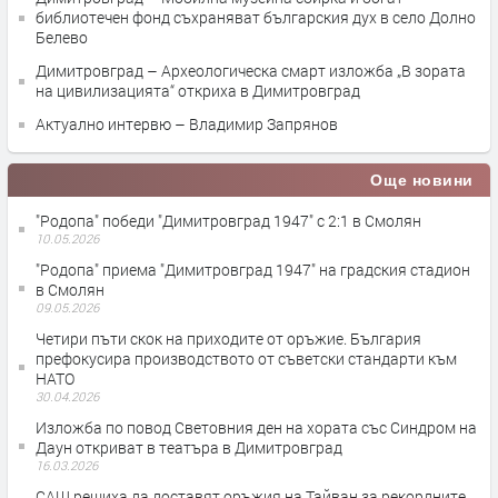
библиотечен фонд съхраняват българския дух в село Долно
Белево
Димитровград – Археологическа смарт изложба „В зората
на цивилизацията“ откриха в Димитровград
Актуално интервю – Владимир Запрянов
Още новини
"Родопа" победи "Димитровград 1947" с 2:1 в Смолян
10.05.2026
"Родопа" приема "Димитровград 1947" на градския стадион
в Смолян
09.05.2026
Четири пъти скок на приходите от оръжие. България
префокусира производството от съветски стандарти към
НАТО
30.04.2026
Изложба по повод Световния ден на хората със Синдром на
Даун откриват в театъра в Димитровград
16.03.2026
САЩ решиха да доставят оръжия на Тайван за рекордните