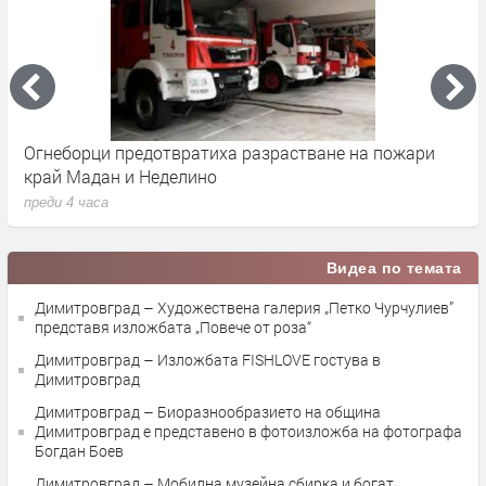
Огнеборци предотвратиха разрастване на пожари
З
край Мадан и Неделино
и
преди 4 часа
п
Видеа по темата
Димитровград – Художествена галерия „Петко Чурчулиев”
представя изложбата „Повече от роза“
Димитровград – Изложбата FISHLOVE гостува в
Димитровград
Димитровград – Биоразнообразието на община
Димитровград е представено в фотоизложба на фотографа
Богдан Боев
Димитровград – Мобилна музейна сбирка и богат