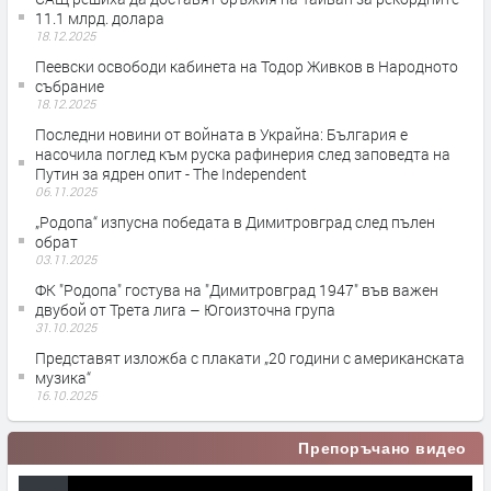
11.1 млрд. долара
18.12.2025
Пеевски освободи кабинета на Тодор Живков в Народното
събрание
18.12.2025
Последни новини от войната в Украйна: България е
насочила поглед към руска рафинерия след заповедта на
Путин за ядрен опит - The Independent
06.11.2025
„Родопа“ изпусна победата в Димитровград след пълен
обрат
03.11.2025
ФК "Родопа" гостува на "Димитровград 1947" във важен
двубой от Трета лига – Югоизточна група
31.10.2025
Представят изложба с плакати „20 години с американската
музика“
16.10.2025
Препоръчано видео