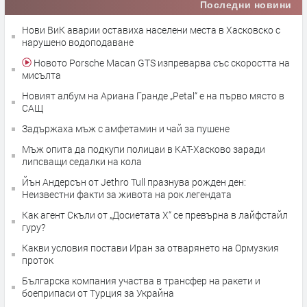
Последни новини
Нови ВиК аварии оставиха населени места в Хасковско с
нарушено водоподаване
Новото Porsche Macan GTS изпреварва със скоростта на
мисълта
Новият албум на Ариана Гранде „Petal“ e на първо място в
САЩ
Задържаха мъж с амфетамин и чай за пушене
Мъж опита да подкупи полицаи в КАТ-Хасково заради
липсващи седалки на кола
Йън Андерсън от Jethro Tull празнува рожден ден:
Неизвестни факти за живота на рок легендата
Как агент Скъли от „Досиетата X“ се превърна в лайфстайл
гуру?
Какви условия постави Иран за отварянето на Ормузкия
проток
Българска компания участва в трансфер на ракети и
боеприпаси от Турция за Украйна