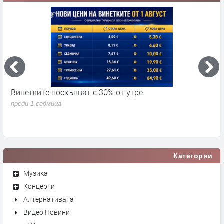
Винетките поскъпват с 30% от утре
3
д
преди 1 седмица
п
Категории
Музика
Концерти
Алтернативата
Видео Новини