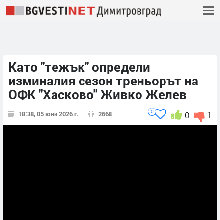
Като "тежък" определи
изминалия сезон треньорът на
ОФК "Хасково" Живко Желев
0
18:38, 05 юни 2026 г.
2668
0
1