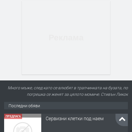
Много мъже, след като се влюбят в трапчинката на бузата, по
погрешка се женят за цялото момиче. Стивън Ликок
Последни обяви
ПРЕДЛАГА
Сервизни клетки под наем