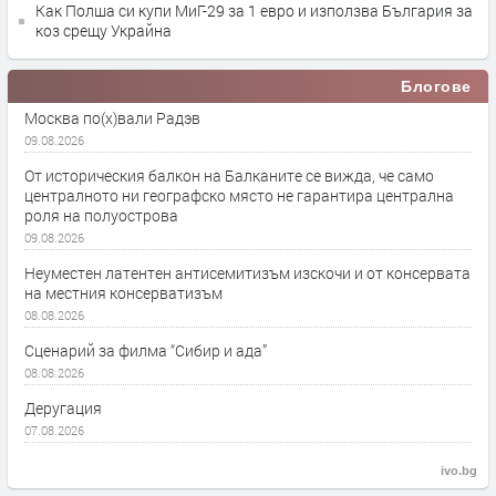
Как Полша си купи МиГ-29 за 1 евро и използва България за
коз срещу Украйна
Блогове
Москва по(х)вали Радэв
09.08.2026
От историческия балкон на Балканите се вижда, че само
централното ни географско място не гарантира централна
роля на полуострова
09.08.2026
Неуместен латентен антисемитизъм изскочи и от консервата
на местния консерватизъм
08.08.2026
Сценарий за филма “Сибир и ада”
08.08.2026
Деругация
07.08.2026
ivo.bg