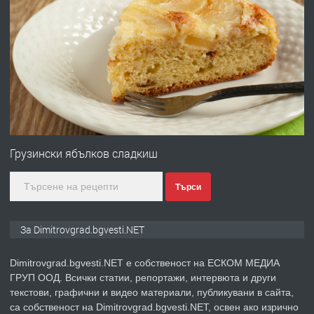
ПРЕДЛАГА
Отпушване на канали тоалетни
вертикални щрангове
преди 11 месеца
ПРЕДЛАГА
Онлайн магазин за всички!
Грузински ябълков сладкиш
Търси
преди 11 месеца
ПРЕДЛАГА
Курс Помощник-възпитател
За Dimitrovgrad.bgvesti.NET
Dimitrovgrad.bgvesti.NET е собственост на ЕСКОМ МЕДИА
ГРУП ООД. Всички статии, репортажи, интервюта и други
преди 2 месеца
текстови, графични и видео материали, публикувани в сайта,
са собственост на Dimitrovgrad.bgvesti.NET, освен ако изрично
ПРЕДЛАГА