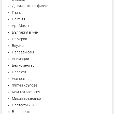
Документални филми
Пъзел
По пътя
Арт Момент
България в мен
От мерак
Вкусно
Направи сам
Анимации
Без коментар
Проекти
Асеновград
Житни кръгове
Компютърен свят
Мисия всезнайко
Протести 2018
Въпросите