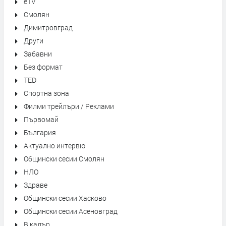
eTV
Смолян
Димитровград
Други
Забавни
Без формат
TED
Спортна зона
Филми трейлъри / Реклами
Първомай
България
Актуално интервю
Общински сесии Смолян
НЛО
Здраве
Общински сесии Хасково
Общински сесии Асеновград
В кадър