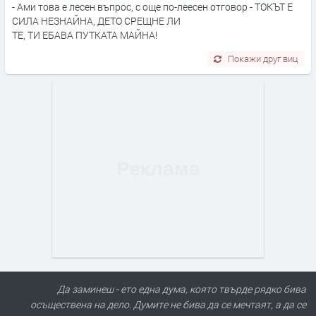
- Ами това е лесен въпрос, с още по-леесен отговор - ТОКЪТ Е
СИЛА НЕЗНАЙНА, ДЕТО СРЕЩНЕ ЛИ
ТЕ, ТИ ЕБАВА ПУТКАТА МАЙНА!
Покажи друг виц
Да заминеш - ето една дума, която твърде рядко бива
осъществена на дело. Думите не бива да се мечтаят, а да се