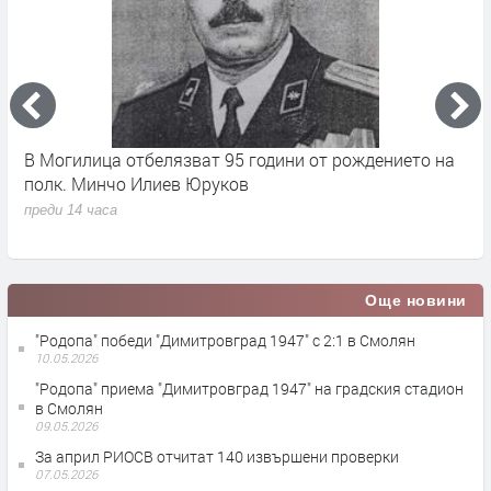
17
В Могилица отбелязват 95 години от рождението на
Б
полк. Минчо Илиев Юруков
Ч
преди 14 часа
п
Още новини
"Родопа" победи "Димитровград 1947" с 2:1 в Смолян
10.05.2026
"Родопа" приема "Димитровград 1947" на градския стадион
в Смолян
09.05.2026
За април РИОСВ отчитат 140 извършени проверки
07.05.2026