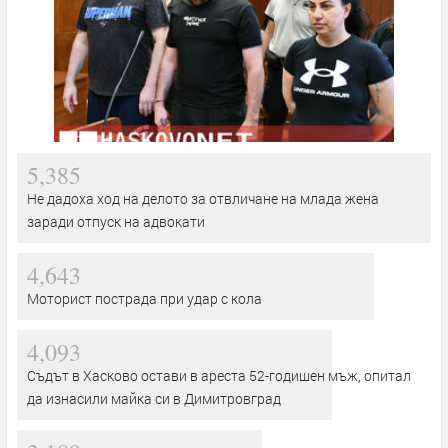
5,385
Не дадоха ход на делото за отвличане на млада жена
заради отпуск на адвокати
4,643
Моторист пострада при удар с кола
4,093
Съдът в Хасково остави в ареста 52-годишен мъж, опитал
да изнасили майка си в Димитровград