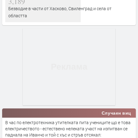
3,189
Безводие в части от Хасково, Свиленград и села от
областта
Случаен виц
В час по електротехника утителката пита учениците що е това
електричеството - естествено нелеката участ на изпитван се
паднала на Иванчо и той с хъс и стръв отсякал: