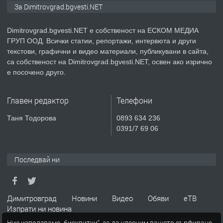
Курс Помощник-възпитател
За Dimitrovgrad.bgvesti.NET
Dimitrovgrad.bgvesti.NET е собственост на ЕСКОМ МЕДИА
ГРУП ООД. Всички статии, репортажи, интервюта и други
преди 2 месеца
текстови, графични и видео материали, публикувани в сайта,
са собственост на Dimitrovgrad.bgvesti.NET, освен ако изрично
ПРЕДЛАГА
Къща в Странско
е посочено друго.
Главен редактор
Телефони
преди 4 месеца
Таня Тодорова
0893 634 236
0391/7 69 06
ПРЕДЛАГА
Професионални курсове
Последвай ни
преди 4 месеца
Димитровград
Новини
Видео
Обяви
еТВ
ПРЕДЛАГА
Ремонтирана къща в с. Ябълково,
Изпрати ни новина
община Димитровград, обл. Хасково
Ние използваме „бисквитки“, за да улесним вашето сърфиране.