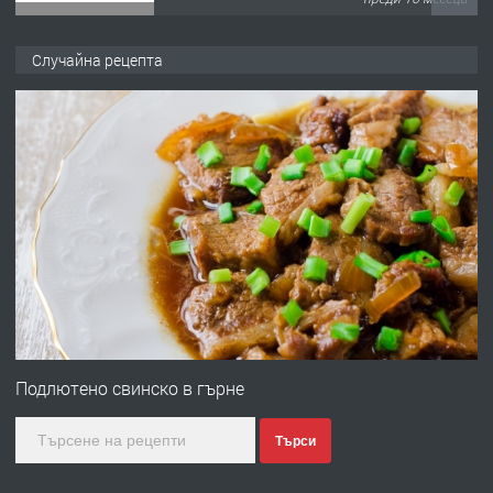
ПРЕДЛАГА
Копаене на канали шахти септични
Случайна рецепта
ями
преди 11 месеца
ПРЕДЛАГА
Отпушване на канали тоалетни
вертикални щрангове
преди 11 месеца
ПРЕДЛАГА
Онлайн магазин за всички!
Подлютено свинско в гърне
Търси
преди 11 месеца
ПРЕДЛАГА