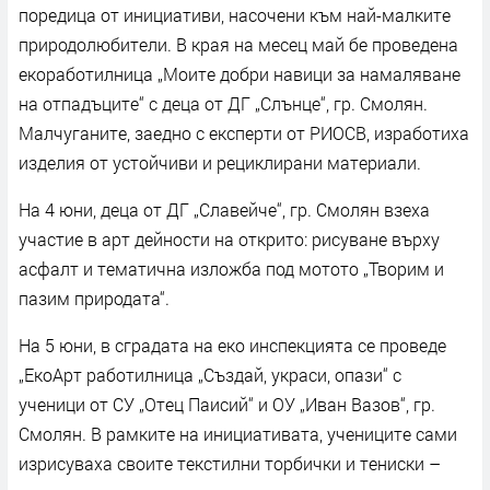
поредица от инициативи, насочени към най-малките
природолюбители. В края на месец май бе проведена
екоработилница „Моите добри навици за намаляване
на отпадъците“ с деца от ДГ „Слънце“, гр. Смолян.
Малчуганите, заедно с експерти от РИОСВ, изработиха
изделия от устойчиви и рециклирани материали.
На 4 юни, деца от ДГ „Славейче“, гр. Смолян взеха
участие в арт дейности на открито: рисуване върху
асфалт и тематична изложба под мотото „Творим и
пазим природата“.
На 5 юни, в сградата на еко инспекцията се проведе
„ЕкоАрт работилница „Създай, украси, опази“ с
ученици от СУ „Отец Паисий“ и ОУ „Иван Вазов“, гр.
Смолян. В рамките на инициативата, учениците сами
изрисуваха своите текстилни торбички и тениски –