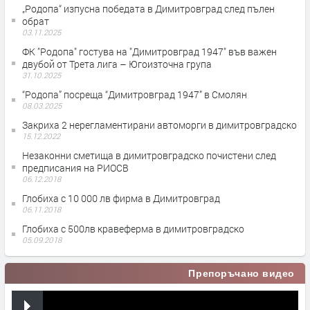
„Родопа“ изпусна победата в Димитровград след пълен
обрат
03.11.2025
ФК "Родопа" гостува на "Димитровград 1947" във важен
двубой от Трета лига – Югоизточна група
31.10.2025
“Родопа” посреща “Димитровград 1947” в Смолян
08.03.2025
Закриха 2 нерегламентирани автоморги в димитровградско
15.12.2022
Незаконни сметища в димитровградско почистени след
предписания на РИОСВ
06.12.2018
Глобиха с 10 000 лв фирма в Димитровград
06.11.2018
Глобиха с 500лв кравеферма в димитровградско
05.09.2018
Препоръчано видео