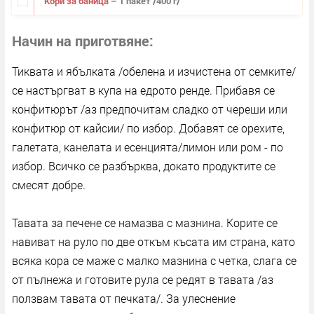
Кори за баница
– 1 пакет /400 г/
Начин на приготвяне
Тиквата и ябълката /обелена и изчистена от семките/
се настъргват в купа на едрото ренде. Прибавя се
конфитюрът /аз предпочитам сладко от череши или
конфитюр от кайсии/ по избор. Добавят се орехите,
галетата, канелата и есенцията/лимон или ром - по
избор. Всичко се разбърква, докато продуктите се
смесят добре.
Тавата за печене се намазва с мазнина. Корите се
навиват на руло по две откъм късата им страна, като
всяка кора се маже с малко мазнина с четка, слага се
от пълнежа и готовите рула се редят в тавата /аз
ползвам тавата от печката/. За улеснение