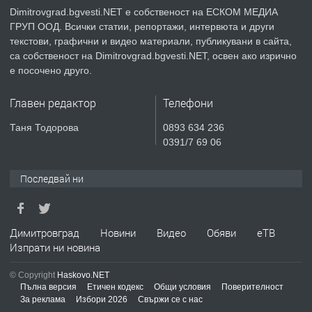
Dimitrovgrad.bgvesti.NET е собственост на ЕСКОМ МЕДИА
ГРУП ООД. Всички статии, репортажи, интервюта и други
преди 2 месеца
текстови, графични и видео материали, публикувани в сайта,
са собственост на Dimitrovgrad.bgvesti.NET, освен ако изрично
ПРЕДЛАГА
Къща в Странско
е посочено друго.
Главен редактор
Телефони
преди 4 месеца
Таня Тодорова
0893 634 236
0391/7 69 06
ПРЕДЛАГА
Професионални курсове
Последвай ни
преди 4 месеца
Димитровград
Новини
Видео
Обяви
еТВ
ПРЕДЛАГА
Изпрати ни новина
Ремонтирана къща в с. Ябълково,
община Димитровград, обл. Хасково
© Copyright
Haskovo.NET
Пълна версия
Етичен кодекс
Общи условия
Поверителност
За реклама
Избори 2026
Свържи се с нас
преди 7 месеца