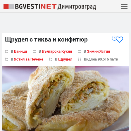
Щрудел с тиква и конфитюр
0
В
Баници
В
Българска Кухня
В
Зимни Ястия
В
Ястия за Печене
В
Щрудел
Видяна 90,516 пъти