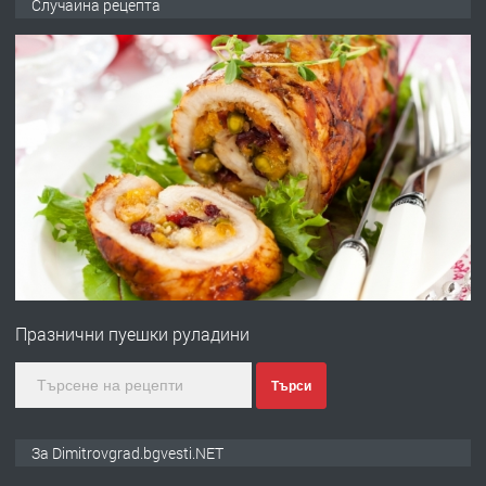
Случайна рецепта
ями
преди 11 месеца
ПРЕДЛАГА
Отпушване на канали тоалетни
вертикални щрангове
преди 11 месеца
ПРЕДЛАГА
Онлайн магазин за всички!
Празнични пуешки руладини
преди 11 месеца
Търси
ПРЕДЛАГА
Курс Помощник-възпитател
За Dimitrovgrad.bgvesti.NET