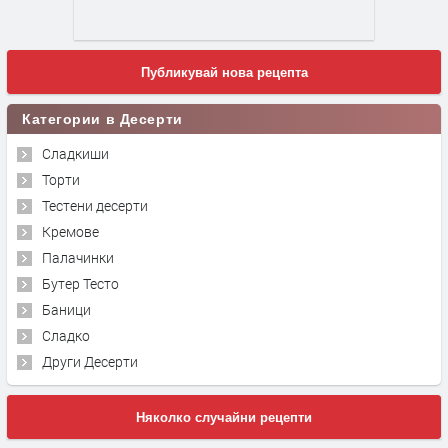
Публикувай нова рецепта
Категории в Десерти
Сладкиши
Торти
Тестени десерти
Кремове
Палачинки
Бутер Тесто
Баници
Сладко
Други Десерти
Няколко случайни рецепти