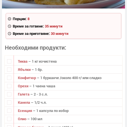
Порции:
8
Време за готвене:
35 минути
Време за приготвяне:
30 минути
Необходими продукти
Тиква
– 1 кг изчистена
Ябълки
– 1 бр.
Конфитюр
– 1 бурканче /около 400 г/ или сладко
Орехи
– 1 чаена чаша
Галета
– 2 - 3 с.л.
Канела
– 1/2 ч.л.
Есенция
– 1 капсула по избор
Олио
– 100 мл