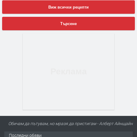
Виж всички рецепти
Търсене
Обичам да пътувам, но мразя да пристигам - Алберт Айнщайн
Последни обяви