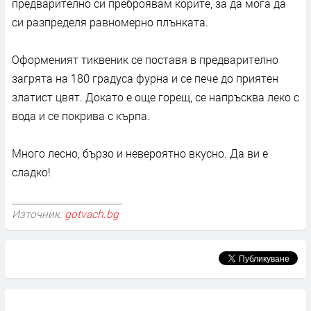
предварително си преброявам корите, за да мога да
си разпределя равномерно плънката.
Оформеният тиквеник се поставя в предварително
загрята на 180 градуса фурна и се пече до приятен
златист цвят. Докато е още горещ, се напръсква леко с
вода и се покрива с кърпа.
Много лесно, бързо и невероятно вкусно. Да ви е
сладко!
Източник:
gotvach.bg