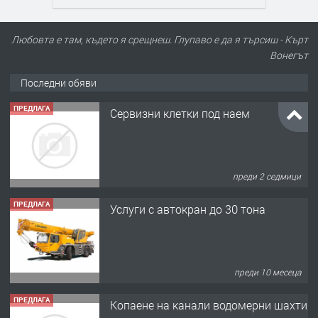
Любовта е там, където я срещнеш. Глупаво е да я търсиш - Кърт
Вонегът
Последни обяви
ПРЕДЛАГА
Сервизни клетки под наем
преди 2 седмици
ПРЕДЛАГА
Услуги с автокран до 30 тона
преди 10 месеца
ПРЕДЛАГА
Копаене на канали водомерни шахти