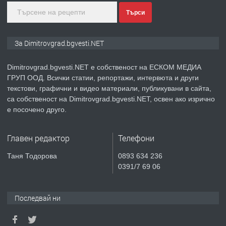
Търси
преди 11 месеца
ПРЕДЛАГА
Курс Помощник-възпитател
За Dimitrovgrad.bgvesti.NET
Dimitrovgrad.bgvesti.NET е собственост на ЕСКОМ МЕДИА
ГРУП ООД. Всички статии, репортажи, интервюта и други
преди 2 месеца
текстови, графични и видео материали, публикувани в сайта,
са собственост на Dimitrovgrad.bgvesti.NET, освен ако изрично
ПРЕДЛАГА
Къща в Странско
е посочено друго.
Главен редактор
Телефони
преди 4 месеца
Таня Тодорова
0893 634 236
0391/7 69 06
ПРЕДЛАГА
Професионални курсове
Последвай ни
преди 4 месеца