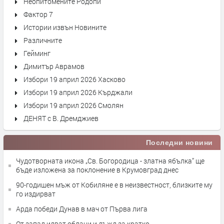
Неопитомените Родопи
Фактор 7
Истории извън Новините
Различните
Гейминг
Димитър Аврамов
Избори 19 април 2026 Хасково
Избори 19 април 2026 Кърджали
Избори 19 април 2026 Смолян
ДЕНЯТ с В. Дремджиев
Последни новини
Чудотворната икона „Св. Богородица - златна ябълка” ще
бъде изложена за поклонение в Крумовград днес
90-годишен мъж от Кобиляне е в неизвестност, близките му
го издирват
Арда победи Дунав в мач от Първа лига
От запад идват облаци и дъжд за кратко