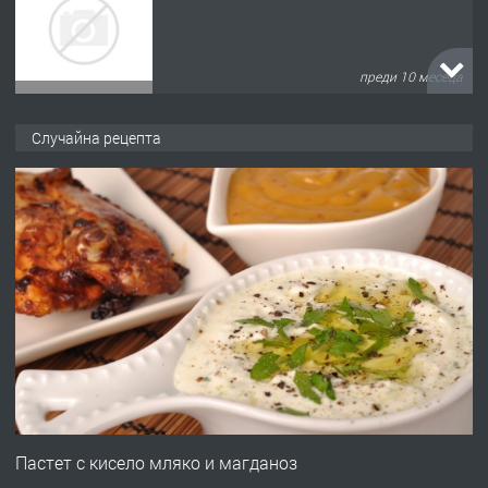
преди 10 месеца
ПРЕДЛАГА
Копаене на канали шахти септични
Случайна рецепта
ями
преди 11 месеца
ПРЕДЛАГА
Отпушване на канали тоалетни
вертикални щрангове
преди 11 месеца
ПРЕДЛАГА
Онлайн магазин за всички!
Пастет с кисело мляко и магданоз