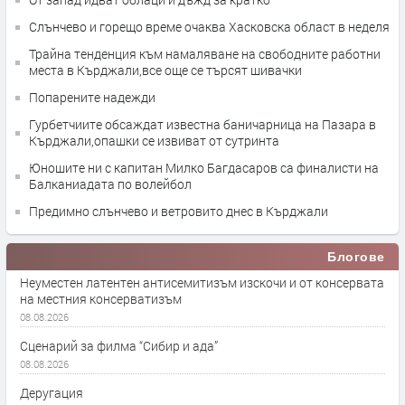
Слънчево и горещо време очаква Хасковска област в неделя
Трайна тенденция към намаляване на свободните работни
места в Кърджали,все още се търсят шивачки
Попарените надежди
Гурбетчиите обсаждат известна баничарница на Пазара в
Кърджали,опашки се извиват от сутринта
Юношите ни с капитан Милко Багдасаров са финалисти на
Балканиадата по волейбол
Предимно слънчево и ветровито днес в Кърджали
Блогове
Неуместен латентен антисемитизъм изскочи и от консервата
на местния консерватизъм
08.08.2026
Сценарий за филма “Сибир и ада”
08.08.2026
Деругация