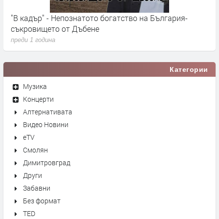
"В кадър" - Непознатото богатство на България-
Т
съкровището от Дъбене
Б
преди 1 година
п
Категории
Музика
Концерти
Алтернативата
Видео Новини
eTV
Смолян
Димитровград
Други
Забавни
Без формат
TED