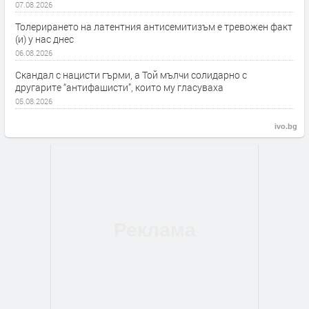
07.08.2026
Толерирането на латентния антисемитизъм е тревожен факт
(и) у нас днес
06.08.2026
Скандал с нацисти гърми, а Той мълчи солидарно с
другарите “антифашисти”, които му гласуваха
05.08.2026
ivo.bg