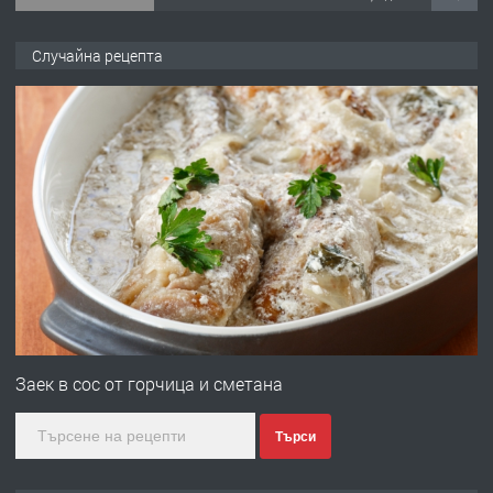
ПРЕДЛАГА
Копаене на канали шахти септични
Случайна рецепта
ями
преди 11 месеца
ПРЕДЛАГА
Отпушване на канали тоалетни
вертикални щрангове
преди 11 месеца
ПРЕДЛАГА
Онлайн магазин за всички!
Заек в сос от горчица и сметана
Търси
преди 11 месеца
ПРЕДЛАГА
Курс Помощник-възпитател