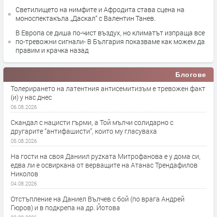
Светилището на нимфите и Афродита става сцена на
моноспектакъла „Даскал“ с Валентин Танев.
В Европа се диша по-чист въздух, но климатът изпраща все
по-тревожни сигнали- В България показваме как можем да
правим и крачка назад
Блогове
Толерирането на латентния антисемитизъм е тревожен факт
(и) у нас днес
06.08.2026
Скандал с нацисти гърми, а Той мълчи солидарно с
другарите “антифашисти”, които му гласуваха
05.08.2026
На гости на своя Даниил руzката Митрофанова е у дома си,
едва ли е освиркана от верващите на Атанас Трендафилов
Николов
04.08.2026
Отстъпление на Даниел Вълчев с бой (по врага Андрей
Гюров) и в подкрепа на др. Йотова