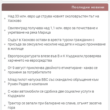
Последни новини
Над 33 млн. евро ще струва новият околовръстен път на
Хасково
Свиленград получава над 1,1 млн. евро за почистване и
укрепване на река Марица
Съдът в Хасково остави в ареста турски гражданин с
присъда за сексуално насилие над дете и нощно проникване
в жилище
Европрокуратурата влезе във В и К Кърджали,проверява
харченето на евросредства
От 9 август приключва двойното етикетиране - какво се
променя за потребителите
Млад пилот напуска ВВС със скандално обръщение към
Румен Радев и компания
С нови автомобили се сдобиха две социални услуги в
Кърджали
Трактор се запали при балиране на слама, огънят засегна
гора