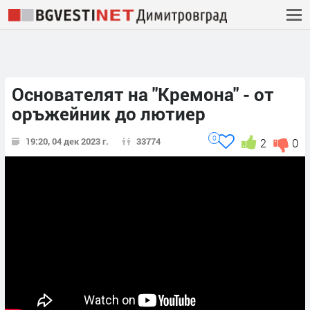
Основателят на "Кремона" - от
оръжейник до лютиер
0
19:20, 04 дек 2023 г.
33774
2
0