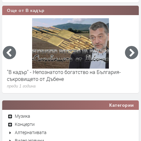
Още от В кадър
"В кадър" - Непознатото богатство на България-
Т
съкровището от Дъбене
Б
преди 1 година
п
Категории
Музика
Концерти
Алтернативата
Видео Новини