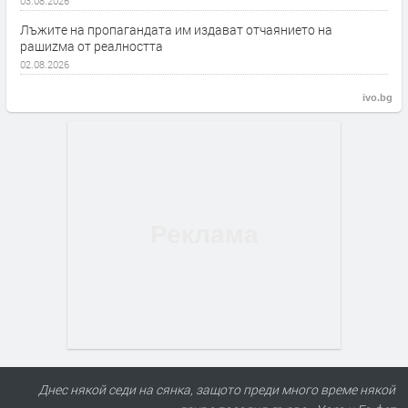
03.08.2026
Лъжите на пропагандата им издават отчаянието на
рашиzма от реалността
02.08.2026
ivo.bg
Днес някой седи на сянка, защото преди много време някой