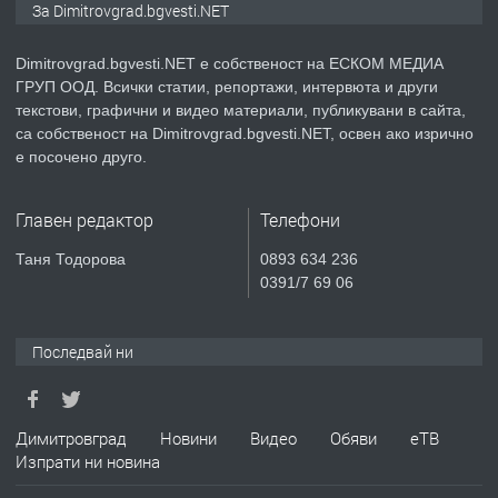
За Dimitrovgrad.bgvesti.NET
Dimitrovgrad.bgvesti.NET е собственост на ЕСКОМ МЕДИА
ГРУП ООД. Всички статии, репортажи, интервюта и други
преди 2 месеца
текстови, графични и видео материали, публикувани в сайта,
са собственост на Dimitrovgrad.bgvesti.NET, освен ако изрично
ПРЕДЛАГА
Къща в Странско
е посочено друго.
Главен редактор
Телефони
преди 4 месеца
Таня Тодорова
0893 634 236
0391/7 69 06
ПРЕДЛАГА
Професионални курсове
Последвай ни
преди 4 месеца
Димитровград
Новини
Видео
Обяви
еТВ
ПРЕДЛАГА
Ремонтирана къща в с. Ябълково,
Изпрати ни новина
община Димитровград, обл. Хасково