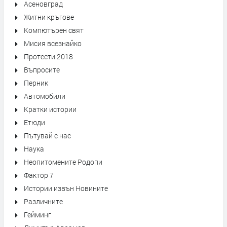
Асеновград
Житни кръгове
Компютърен свят
Мисия всезнайко
Протести 2018
Въпросите
Перник
Автомобили
Кратки истории
Етюди
Пътувай с нас
Наука
Неопитомените Родопи
Фактор 7
Истории извън Новините
Различните
Гейминг