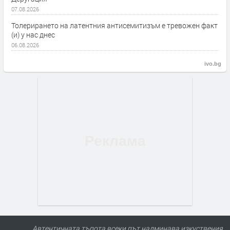
07.08.2026
Толерирането на латентния антисемитизъм е тревожен факт
(и) у нас днес
06.08.2026
ivo.bg
Автентичната тъпота всеки път надминава изкуствения