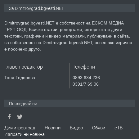
ПРЕДЛАГА
Курс Помощник-възпитател
За Dimitrovgrad.bgvesti.NET
Dimitrovgrad.bgvesti.NET е собственост на ЕСКОМ МЕДИА
ГРУП ООД. Всички статии, репортажи, интервюта и други
преди 2 месеца
текстови, графични и видео материали, публикувани в сайта,
са собственост на Dimitrovgrad.bgvesti.NET, освен ако изрично
ПРЕДЛАГА
Къща в Странско
е посочено друго.
Главен редактор
Телефони
преди 4 месеца
Таня Тодорова
0893 634 236
0391/7 69 06
ПРЕДЛАГА
Професионални курсове
Последвай ни
преди 4 месеца
Димитровград
Новини
Видео
Обяви
еТВ
ПРЕДЛАГА
Ремонтирана къща в с. Ябълково,
Изпрати ни новина
община Димитровград, обл. Хасково