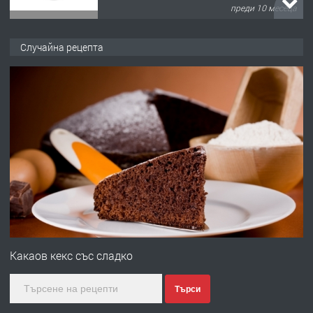
преди 10 месеца
ПРЕДЛАГА
Копаене на канали шахти септични
Случайна рецепта
ями
преди 11 месеца
ПРЕДЛАГА
Отпушване на канали тоалетни
вертикални щрангове
преди 11 месеца
ПРЕДЛАГА
Онлайн магазин за всички!
Какаов кекс със сладко
Търси
преди 11 месеца