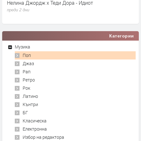
Нелина Джордж x Теди Дора - Идиот
Y
преди 2 дни
п
Категории
Музика
Поп
Джаз
Рап
Ретро
Рок
Латино
Кънтри
БГ
Класическа
Електронна
Избор на редактора