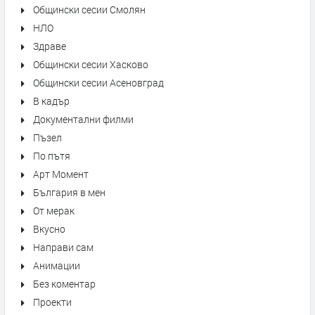
Общински сесии Смолян
НЛО
Здраве
Общински сесии Хасково
Общински сесии Асеновград
В кадър
Документални филми
Пъзел
По пътя
Арт Момент
България в мен
От мерак
Вкусно
Направи сам
Анимации
Без коментар
Проекти