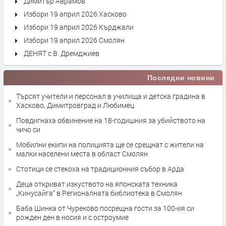
Димитър Аврамов
Избори 19 април 2026 Хасково
Избори 19 април 2026 Кърджали
Избори 19 април 2026 Смолян
ДЕНЯТ с В. Дремджиев
Последни новини
Търсят учители и персонал в училища и детска градина в
Хасково, Димитровград и Любимец
Повдигнаха обвинение на 18-годишния за убийството на
чичо си
Мобилни екипи на полицията ще се срещнат с жители на
малки населени места в област Смолян
Стотици се стекоха на традиционния събор в Арда
Деца откриват изкуството на японската техника
„Кинусайга“ в Регионалната библиотека в Смолян
Баба Шинка от Чуреково посрещна гости за 100-ия си
рожден ден в носия и с остроумие