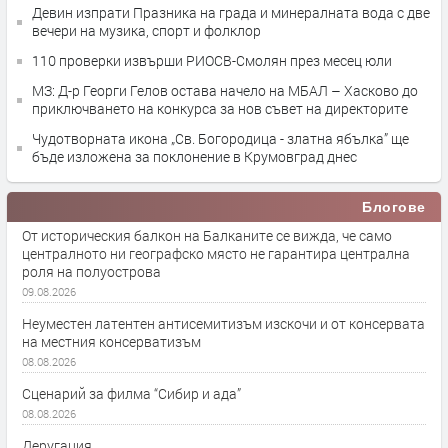
Девин изпрати Празника на града и минералната вода с две
вечери на музика, спорт и фолклор
110 проверки извърши РИОСВ-Смолян през месец юли
МЗ: Д-р Георги Гелов остава начело на МБАЛ – Хасково до
приключването на конкурса за нов съвет на директорите
Чудотворната икона „Св. Богородица - златна ябълка” ще
бъде изложена за поклонение в Крумовград днес
Блогове
От историческия балкон на Балканите се вижда, че само
централното ни географско място не гарантира централна
роля на полуострова
09.08.2026
Неуместен латентен антисемитизъм изскочи и от консервата
на местния консерватизъм
08.08.2026
Сценарий за филма “Сибир и ада”
08.08.2026
Деругация