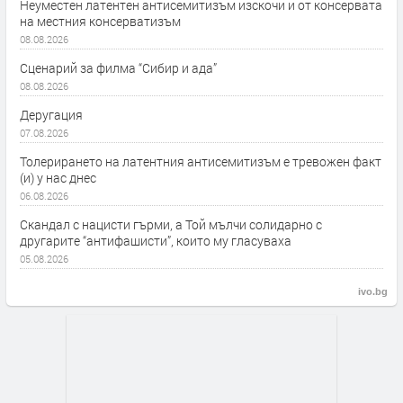
Неуместен латентен антисемитизъм изскочи и от консервата
на местния консерватизъм
08.08.2026
Сценарий за филма “Сибир и ада”
08.08.2026
Деругация
07.08.2026
Толерирането на латентния антисемитизъм е тревожен факт
(и) у нас днес
06.08.2026
Скандал с нацисти гърми, а Той мълчи солидарно с
другарите “антифашисти”, които му гласуваха
05.08.2026
ivo.bg