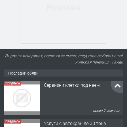
Първо те игнорират, после ти се смеят, след това се борят с теб
и накрая печелиш. - Ганди
Последни обяви
ПРЕДЛАГА
Сервизни клетки под наем
преди 2 седмици
ПРЕДЛАГА
Услуги с автокран до 30 тона