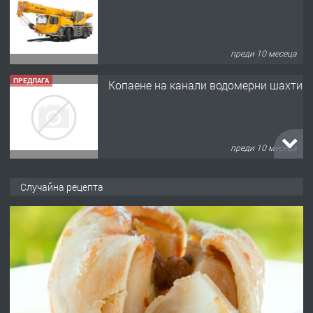
преди 10 месеца
ПРЕДЛАГА
Копаене на канали водомерни шахти
преди 10 месеца
ПРЕДЛАГА
Копаене на канали шахти септични
Случайна рецепта
ями
преди 11 месеца
ПРЕДЛАГА
Отпушване на канали тоалетни
вертикални щрангове