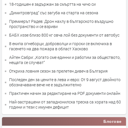
18-годишен е задържан за смъртта на чичо си
„Димитровград“ със загуба на старта на сезона
Премиерът Радев: Дрон нахлу в българското въздушно
пространство и се взриви
БАБХ иззе близо 800 кг овча лой без документи от автобус
8 екипа огнеборци, доброволци и горски се включиха в
гасенето на два пожара в област Хасково
Айтен Сабри: „Когато сме единни и работим за обществото,
нещата се случват“
Откриха ловния сезон за прелетен дивеч в България
Последен ден за цените в лева и евро: От 9 август двойното
обозначаване вече не е задължително
Практичен начин за редактиране на PDF документи онлайн
Най-застрашени от западнонилска треска са хората над 60
години и тези с имунен дефицит
Блогове