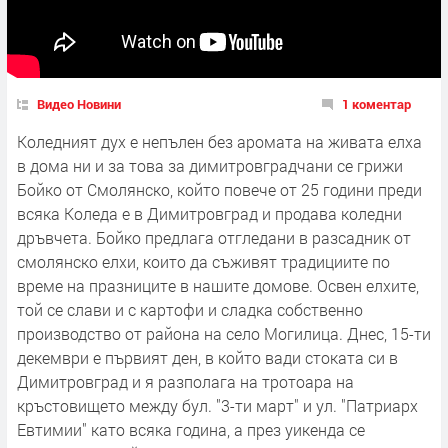
Видео Новини
1 коментар
Коледният дух е непълен без аромата на живата елха
в дома ни и за това за димитровградчани се грижи
Бойко от Смолянско, който повече от 25 години преди
всяка Коледа е в Димитровград и продава коледни
дръвчета. Бойко предлага отгледани в разсадник от
смолянско елхи, които да съживят традициите по
време на празниците в нашите домове. Освен елхите,
той се слави и с картофи и сладка собственно
производство от района на село Могилица. Днес, 15-ти
декември е първият ден, в който вади стоката си в
Димитровград и я разполага на тротоара на
кръстовището между бул. "3-ти март" и ул. "Патриарх
Евтимии" като всяка година, а през уикенда се