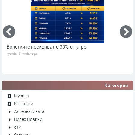
Винетките поскъпват с 30% от утре
3
д
преди 1 седмица
п
Категории
Музика
Концерти
Алтернативата
Видео Новини
eTV
Смолян