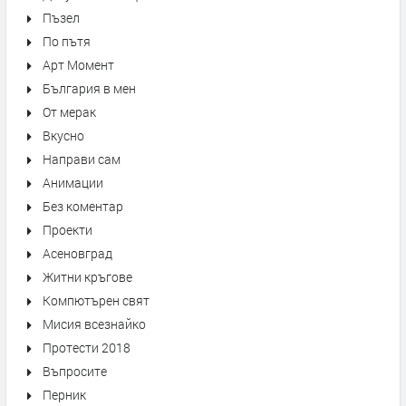
Пъзел
По пътя
Арт Момент
България в мен
От мерак
Вкусно
Направи сам
Анимации
Без коментар
Проекти
Асеновград
Житни кръгове
Компютърен свят
Мисия всезнайко
Протести 2018
Въпросите
Перник