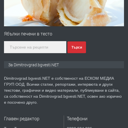
преди 11 месеца
ПРЕДЛАГА
Онлайн магазин за всички!
Ябълки печени в тесто
Търси
преди 11 месеца
ПРЕДЛАГА
Курс Помощник-възпитател
За Dimitrovgrad.bgvesti.NET
Dimitrovgrad.bgvesti.NET е собственост на ЕСКОМ МЕДИА
ГРУП ООД. Всички статии, репортажи, интервюта и други
преди 2 месеца
текстови, графични и видео материали, публикувани в сайта,
са собственост на Dimitrovgrad.bgvesti.NET, освен ако изрично
ПРЕДЛАГА
Къща в Странско
е посочено друго.
Главен редактор
Телефони
преди 4 месеца