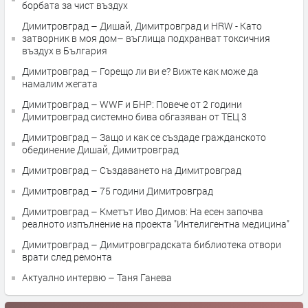
борбата за чист въздух
Димитровград – Дишай, Димитровград и HRW - Като
затворник в моя дом– въглища подхранват токсичния
въздух в България
Димитровград – Горещо ли ви е? Вижте как може да
намалим жегата
Димитровград – WWF и БНР: Повече от 2 години
Димитровград системно бива обгазяван от ТЕЦ 3
Димитровград – Защо и как се създаде гражданското
обединение Дишай, Димитровград
Димитровград – Създаването на Димитровград
Димитровград – 75 години Димитровград
Димитровград – Кметът Иво Димов: На есен започва
реалното изпълнение на проекта "Интелигентна медицина"
Димитровград – Димитровградската библиотека отвори
врати след ремонта
Актуално интервю – Таня Ганева