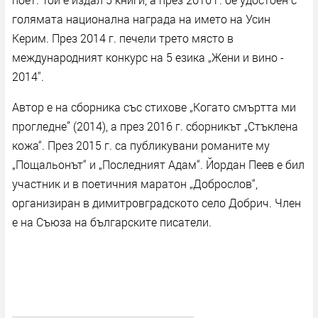
голямата национална награда на името на Усин
Керим. През 2014 г. печели трето място в
международният конкурс на 5 езика „Жени и вино -
2014″.
Автор e на сборника със стихове „Когато смъртта ми
прогледне” (2014), а през 2016 г. сборникът „Стъклена
кожа“. През 2015 г. са публикувани романите му
„Пощальонът“ и „Последният Адам“. Йордан Пеев е бил
участник и в поетичния маратон „Доброслов“,
организиран в димитровградското село Добрич. Член
е на Съюза на българските писатели.