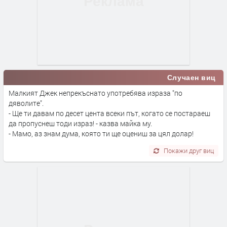
Случаен виц
Малкият Джек непрекъснато употребява израза "по
дяволите".
- Ще ти давам по десет цента всеки път, когато се постараеш
да пропуснеш тоди израз! - казва майка му.
- Мамо, аз знам дума, която ти ще оцениш за цял долар!
Покажи друг виц