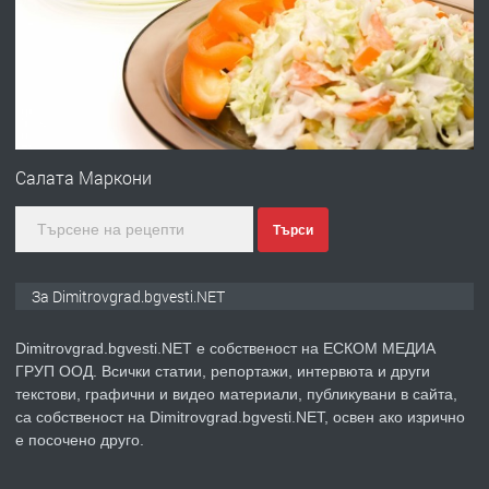
вертикални щрангове
преди 11 месеца
ПРЕДЛАГА
Онлайн магазин за всички!
Салата Маркони
Търси
преди 11 месеца
ПРЕДЛАГА
Курс Помощник-възпитател
За Dimitrovgrad.bgvesti.NET
Dimitrovgrad.bgvesti.NET е собственост на ЕСКОМ МЕДИА
ГРУП ООД. Всички статии, репортажи, интервюта и други
преди 2 месеца
текстови, графични и видео материали, публикувани в сайта,
са собственост на Dimitrovgrad.bgvesti.NET, освен ако изрично
ПРЕДЛАГА
Къща в Странско
е посочено друго.