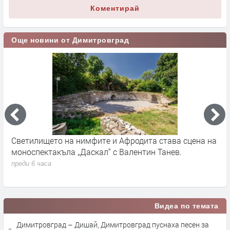
Коментирай
Още новини от Димитровград
Светилището на нимфите и Афродита става сцена на
Д
моноспектакъла „Даскал“ с Валентин Танев.
п
д
преди 6 часа
п
Видеа по темата
Димитровград – Дишай, Димитровград пуснаха песен за