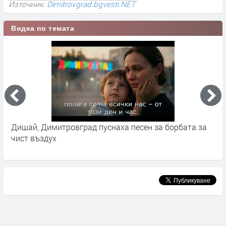
Източник:
Dimitrovgrad.bgvesti.NET
Видеа по темата
ух
Дишай, Димитровград пуснаха песен за борбата за
Д
чист въздух
д
Б