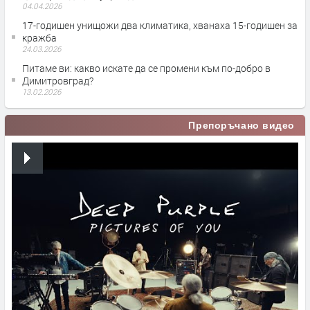
04.04.2026
17-годишен унищожи два климатика, хванаха 15-годишен за
кражба
24.03.2026
Питаме ви: какво искате да се промени към по-добро в
Димитровград?
13.02.2026
Препоръчано видео