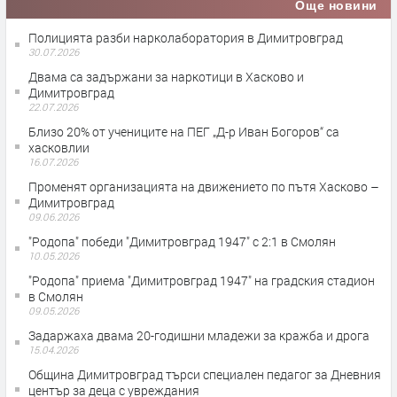
Още новини
Полицията разби нарколаборатория в Димитровград
30.07.2026
Двама са задържани за наркотици в Хасково и
Димитровград
22.07.2026
Близо 20% от учениците на ПЕГ „Д-р Иван Богоров“ са
хасковлии
16.07.2026
Променят организацията на движението по пътя Хасково –
Димитровград
09.06.2026
"Родопа" победи "Димитровград 1947" с 2:1 в Смолян
10.05.2026
"Родопа" приема "Димитровград 1947" на градския стадион
в Смолян
09.05.2026
Задаржаха двама 20-годишни младежи за кражба и дрога
15.04.2026
Община Димитровград търси специален педагог за Дневния
център за деца с увреждания