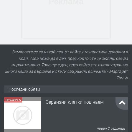
Замислете се за някой ден, от който сте наистина доволни в
края. Това няма да е ден, през който сте се шляли, без да
вършите нищо. Това ще е ден, през който сте имали страшно
много неща за вършене и сте ги свършили всичките! - Маргарет
Тачър
Последни обяви
ПРЕДЛАГА
Сервизни клетки под наем
преди 2 седмици