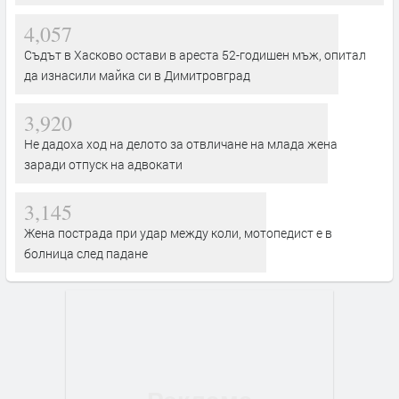
4,057
Съдът в Хасково остави в ареста 52-годишен мъж, опитал
да изнасили майка си в Димитровград
3,920
Не дадоха ход на делото за отвличане на млада жена
заради отпуск на адвокати
3,145
Жена пострада при удар между коли, мотопедист е в
болница след падане