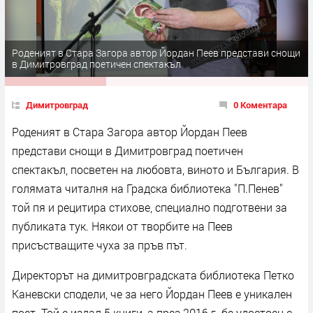
Роденият в Стара Загора автор Йордан Пеев представи снощи
в Димитровград поетичен спектакъл
Димитровград
0 Коментара
Роденият в Стара Загора автор Йордан Пеев
представи снощи в Димитровград поетичен
спектакъл, посветен на любовта, виното и България. В
голямата читалня на Градска библиотека "П.Пенев"
той пя и рецитира стихове, специално подготвени за
публиката тук. Някои от творбите на Пеев
присъстващите чуха за пръв път.
Директорът на димитровградската библиотека Петко
Каневски сподели, че за него Йордан Пеев е уникален
поет. Той е издал 5 книги, а през 2016 г. бе удостоен с